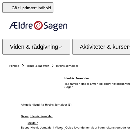
Gå til primært indhold
Viden & rådgivning
Aktiviteter & kurser
Forside
Tilbud & rabatter
Hvolris Jernalder
Hvolris Jernalder
Tag familien under armen og oplev historiens vin
Sagen.
Aktuelle tilbud fra Hvolris Jernalder (1)
Besøg Hvolris Jernalder
Møldrup
Besøg Hvolris Jernalder i Viborg. Oplev levende jernalder i den rekonstruerede j