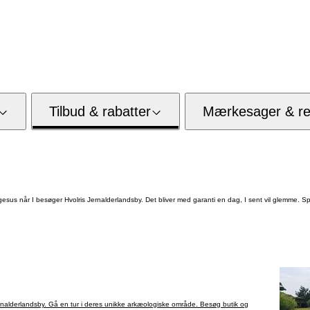
Tilbud & rabatter
Mærkesager & res
gesus når I besøger Hvolris Jernalderlandsby. Det bliver med garanti en dag, I sent vil glemme. 
ernalderlandsby. Gå en tur i deres unikke arkæologiske område. Besøg butik og