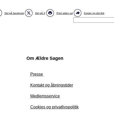
Del på facebook
Del på X
Print siden ud
Kopier og del link
Om Ældre Sagen
Presse
Kontakt og åbningstider
Medlemsservice
Cookies og privatlivspolitik