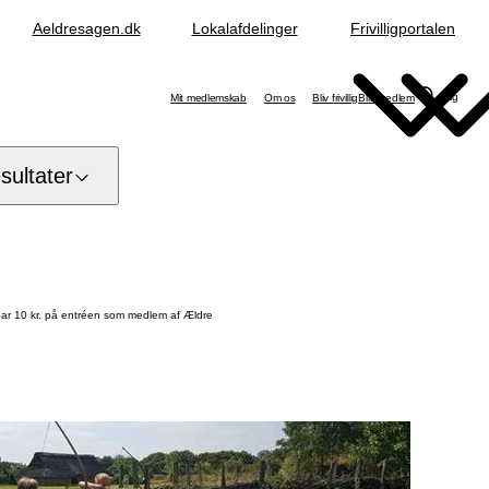
Aeldresagen.dk
Lokalafdelinger
Frivilligportalen
Søg
Mit medlemskab
Om os
Bliv frivillig
Bliv medlem
ultater
Spar 10 kr. på entréen som medlem af Ældre