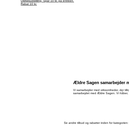
Oldtidsudstilling. Spar 10 kr. på éntreen.
Rabat 10 kr.
Ældre Sagen samarbejder m
Vi samarbejder med virksomheder, der tilby
samarbejdet med Ældre Sagen. Vi håber, 
Se andre tilbud og rabatter inden for kategorien