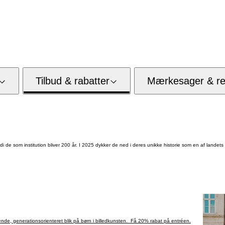
Tilbud & rabatter
Mærkesager & res
rdi de som institution bliver 200 år. I 2025 dykker de ned i deres unikke historie som en af landets 
nde, generationsorienteret blik på børn i billedkunsten. Få 20% rabat på entréen.