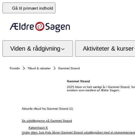
Gå til primært indhold
Viden & rådgivning
Aktiviteter & kurser
Forside
Tilbud & rabatter
Gammel Strand
Gammel Strand
2025 bliver et helt særligt år i Gammel Strand, fo
entréen som medlem af Ældre Sagen.
Aktuelle tilbud fra Gammel Strand (1)
Se udstillingerne på Gammel Strand
København K
Under titlen Just Kids åbner Gammel Strand udstillingsåret med et eksperimentere