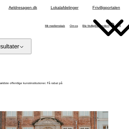
Aeldresagen.dk
Lokalafdelinger
Frivilligportalen
Søg
Mit medlemskab
Om os
Bliv frivillig
Bliv medlem
ultater
ældste offentlige kunstinstitutioner. Få rabat på