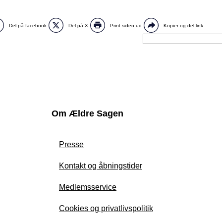
Del på facebook
Del på X
Print siden ud
Kopier og del link
Om Ældre Sagen
Presse
Kontakt og åbningstider
Medlemsservice
Cookies og privatlivspolitik