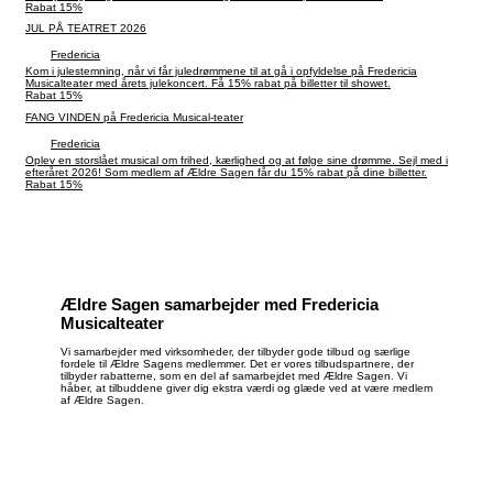
Rabat 15%
JUL PÅ TEATRET 2026
Fredericia
Kom i julestemning, når vi får juledrømmene til at gå i opfyldelse på Fredericia
Musicalteater med årets julekoncert. Få 15% rabat på billetter til showet.
Rabat 15%
FANG VINDEN på Fredericia Musical-teater
Fredericia
Oplev en storslået musical om frihed, kærlighed og at følge sine drømme. Sejl med i
efteråret 2026! Som medlem af Ældre Sagen får du 15% rabat på dine billetter.
Rabat 15%
Ældre Sagen samarbejder med Fredericia
Musicalteater
Vi samarbejder med virksomheder, der tilbyder gode tilbud og særlige
fordele til Ældre Sagens medlemmer. Det er vores tilbudspartnere, der
tilbyder rabatterne, som en del af samarbejdet med Ældre Sagen. Vi
håber, at tilbuddene giver dig ekstra værdi og glæde ved at være medlem
af Ældre Sagen.