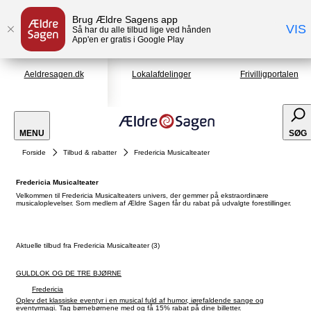
Brug Ældre Sagens app
VIS
Så har du alle tilbud lige ved hånden
App'en er gratis i Google Play
Aeldresagen.dk
Lokalafdelinger
Frivilligportalen
MENU
SØG
Forside
Tilbud & rabatter
Fredericia Musicalteater
Fredericia Musicalteater
Velkommen til Fredericia Musicalteaters univers, der gemmer på ekstraordinære
musicaloplevelser. Som medlem af Ældre Sagen får du rabat på udvalgte forestillinger.
Aktuelle tilbud fra Fredericia Musicalteater (3)
GULDLOK OG DE TRE BJØRNE
Fredericia
Oplev det klassiske eventyr i en musical fuld af humor, iørefaldende sange og
eventyrmagi. Tag børnebørnene med og få 15% rabat på dine billetter.