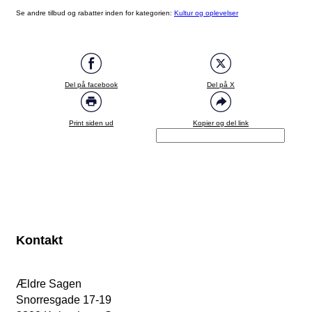
Se andre tilbud og rabatter inden for kategorien:
Kultur og oplevelser
Del på facebook
Del på X
Print siden ud
Kopier og del link
Kontakt
Ældre Sagen
Snorresgade 17-19