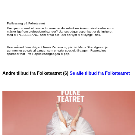
Fællessang på Folketeatret
Kæmper du med at ramme tonerne, er du selvsikker korentusiast – eller er du
måske ligefrem professionel sanger? Uanset udgangspunktet er du inviteret
med til FÆLLESSANG, som er for alle, der har lyst til at synge i flok.
Hver måned fører dirigent Nenia Zenana og pianist Mads Strandgaard jer
gennem et udvalg af sange, som er valgt specielt til dagen. Repertoiret
spænder vidt - fra Højskolesangbogen til pop.
Andre tilbud fra Folketeatret (6)
Se alle tilbud fra Folketeatret