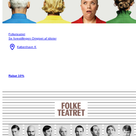
Folketeatret
Se forestillingen Omgivet af idioter
København K
Rabat 10%