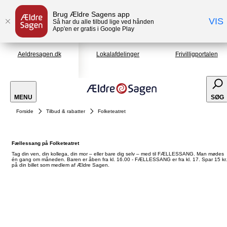
Brug Ældre Sagens app
VIS
Så har du alle tilbud lige ved hånden
App'en er gratis i Google Play
Aeldresagen.dk
Lokalafdelinger
Frivilligportalen
MENU
SØG
Forside
Tilbud & rabatter
Folketeatret
Fællessang på Folketeatret
Tag din ven, din kollega, din mor – eller bare dig selv – med til FÆLLESSANG. Man mødes
én gang om måneden. Baren er åben fra kl. 16.00 - FÆLLESSANG er fra kl. 17. Spar 15 kr.
på din billet som medlem af Ældre Sagen.