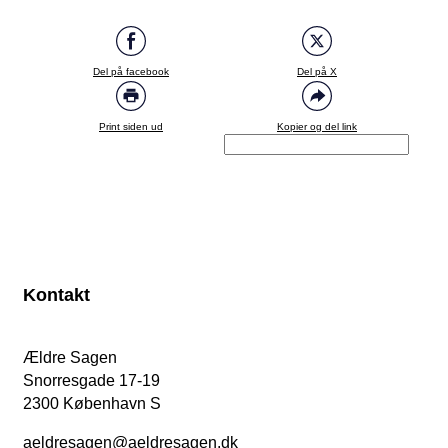
Del på facebook
Del på X
Print siden ud
Kopier og del link
Kontakt
Ældre Sagen
Snorresgade 17-19
2300 København S
aeldresagen@aeldresagen.dk