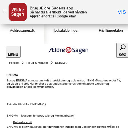
Brug Ældre Sagens app
VIS
Så har du alle tilbud lige ved hånden
App'en er gratis i Google Play
Aeldresagen.dk
Lokalafdelinger
Frivilligportalen
MENU
SØG
Forside
Tilbud & rabatter
ENIGMA
ENIGMA
Besøg ENIGMA et museum fyldt af aktiviteter og oplevelser. I ENIGMA sættes ordet frit,
og viden er i spil. Her ønsker de at understøtte vores demokratiske værdier og
betydningen af god kommunikation.
Aktuelle tilbud fra ENIGMA (1)
ENIGMA – Museum for post, tele og kommunikation
København Ø
ENIGMA er et nyt museum, der gør historien nutidig med udstillinger, børneområde og