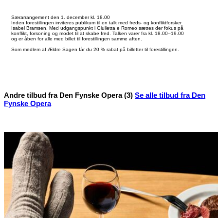
Særarrangement den 1. december kl. 18.00
Inden forestillingen inviteres publikum til en talk med freds- og konfliktforsker
Isabel Bramsen. Med udgangspunkt i Giulietta e Romeo sættes der fokus på
konflikt, forsoning og modet til at skabe fred. Talken varer fra kl. 18.00–19.00
og er åben for alle med billet til forestillingen samme aften.
Som medlem af Ældre Sagen får du 20 % rabat på billetter til forestillingen.
Andre tilbud fra Den Fynske Opera (3)
Se alle tilbud fra Den
Fynske Opera