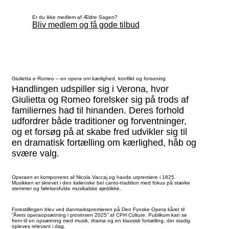
Er du ikke medlem af Ældre Sagen?
Bliv medlem og få gode tilbud
Giulietta e Romeo – en opera om kærlighed, konflikt og forsoning
Handlingen udspiller sig i Verona, hvor
Giulietta og Romeo forelsker sig på trods af
familiernes had til hinanden. Deres forhold
udfordrer både traditioner og forventninger,
og et forsøg på at skabe fred udvikler sig til
en dramatisk fortælling om kærlighed, håb og
svære valg.
Operaen er komponeret af Nicola Vaccaj og havde urpremiere i 1825.
Musikken er skrevet i den italienske bel canto-tradition med fokus på stærke
stemmer og følelsesfulde musikalske øjeblikke.
Forestillingen blev ved danmarkspremieren på Den Fynske Opera kåret til
“Årets operaopsætning i provinsen 2025” af CPH Culture. Publikum kan se
frem til en opsætning med musik, drama og en klassisk fortælling, der stadig
opleves relevant i dag.