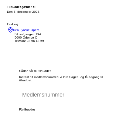
Tilbuddet gælder til
Den 5. december 2026.
Find vej
Den Fynske Opera
Filosofgangen 19A
5000 Odense C
Telefon: 28 96 48 59
Sådan får du tilbuddet
Indtast dit medlemsnummer i Ældre Sagen, og få adgang til
tilbuddet.
Få tilbuddet