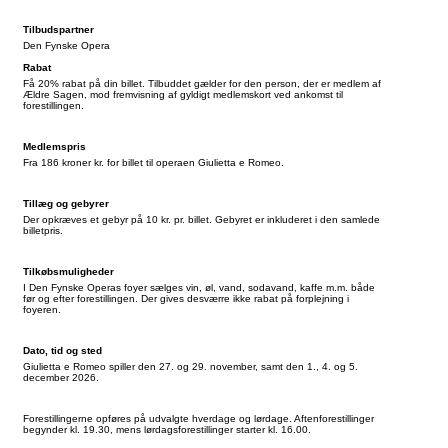
Tilbudspartner
Den Fynske Opera
Rabat
Få 20% rabat på din billet. Tilbuddet gælder for den person, der er medlem af
Ældre Sagen, mod fremvisning af gyldigt medlemskort ved ankomst til
forestillingen.
Medlemspris
Fra 186 kroner kr. for billet til operaen Giulietta e Romeo.
Tillæg og gebyrer
Der opkræves et gebyr på 10 kr. pr. billet. Gebyret er inkluderet i den samlede
billetpris.
Tilkøbsmuligheder
I Den Fynske Operas foyer sælges vin, øl, vand, sodavand, kaffe m.m. både
før og efter forestillingen. Der gives desværre ikke rabat på forplejning i
foyeren.
Dato, tid og sted
Giulietta e Romeo spiller den 27. og 29. november, samt den 1., 4. og 5.
december 2026.
Forestillingerne opføres på udvalgte hverdage og lørdage. Aftenforestillinger
begynder kl. 19.30, mens lørdagsforestillinger starter kl. 16.00.