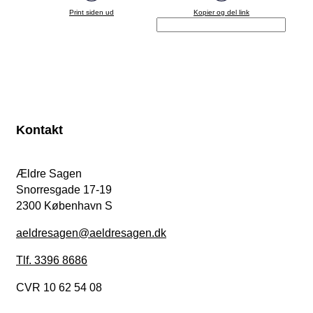
Print siden ud
Kopier og del link
Kontakt
Ældre Sagen
Snorresgade 17-19
2300 København S
aeldresagen@aeldresagen.dk
Tlf. 3396 8686
CVR 10 62 54 08