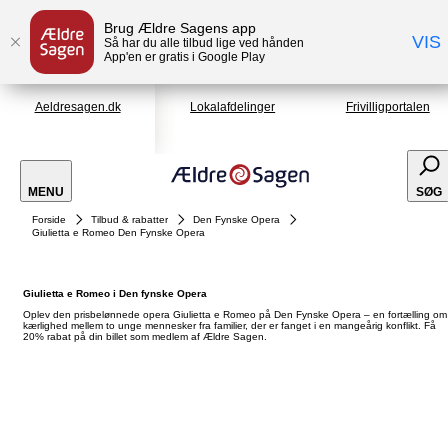
Brug Ældre Sagens app
VIS
Så har du alle tilbud lige ved hånden
App'en er gratis i Google Play
Aeldresagen.dk
Lokalafdelinger
Frivilligportalen
MENU
SØG
Forside
Tilbud & rabatter
Den Fynske Opera
Giulietta e Romeo Den Fynske Opera
Giulietta e Romeo i Den fynske Opera
Oplev den prisbelønnede opera Giulietta e Romeo på Den Fynske Opera – en fortælling om
kærlighed mellem to unge mennesker fra familier, der er fanget i en mangeårig konflikt. Få
20% rabat på din billet som medlem af Ældre Sagen.