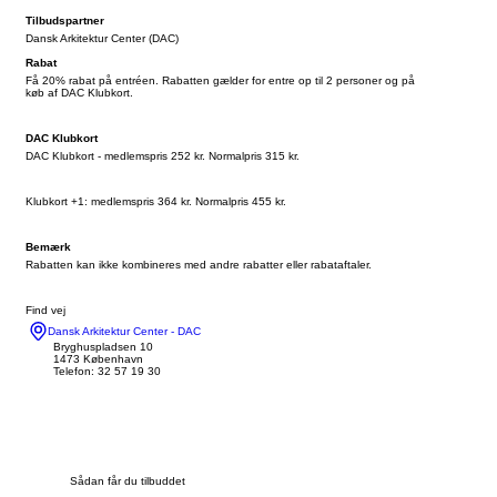
Tilbudspartner
Dansk Arkitektur Center (DAC)
Rabat
Få 20% rabat på entréen. Rabatten gælder for entre op til 2 personer og på
køb af DAC Klubkort.
DAC Klubkort
DAC Klubkort - medlemspris 252 kr. Normalpris 315 kr.
Klubkort +1: medlemspris 364 kr. Normalpris 455 kr.
Bemærk
Rabatten kan ikke kombineres med andre rabatter eller rabataftaler.
Find vej
Dansk Arkitektur Center - DAC
Bryghuspladsen 10
1473 København
Telefon: 32 57 19 30
Sådan får du tilbuddet