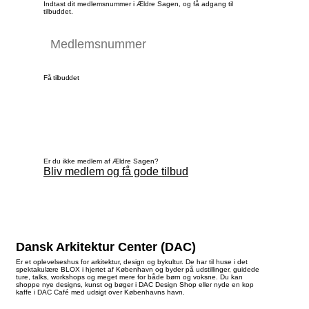
Indtast dit medlemsnummer i Ældre Sagen, og få adgang til
tilbuddet.
Få tilbuddet
Er du ikke medlem af Ældre Sagen?
Bliv medlem og få gode tilbud
Dansk Arkitektur Center (DAC)
Er et oplevelseshus for arkitektur, design og bykultur. De har til huse i det
spektakulære BLOX i hjertet af København og byder på udstillinger, guidede
ture, talks, workshops og meget mere for både børn og voksne. Du kan
shoppe nye designs, kunst og bøger i DAC Design Shop eller nyde en kop
kaffe i DAC Café med udsigt over Københavns havn.