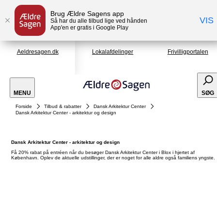
Brug Ældre Sagens app
VIS
Så har du alle tilbud lige ved hånden
App'en er gratis i Google Play
Aeldresagen.dk
Lokalafdelinger
Frivilligportalen
MENU
SØG
Forside
Tilbud & rabatter
Dansk Arkitektur Center
Dansk Arkitektur Center - arkitektur og design
Dansk Arkitektur Center - arkitektur og design
Få 20% rabat på entréen når du besøger Dansk Arkitektur Center i Blox i hjertet af
København. Oplev de aktuelle udstillinger, der er noget for alle aldre også familiens yngste.