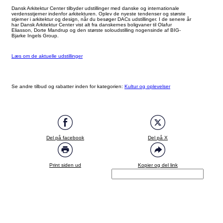
Dansk Arkitektur Center tilbyder udstillinger med danske og internationale
verdensstjerner indenfor arkitekturen. Oplev de nyeste tendenser og største
stjerner i arkitektur og design, når du besøger DACs udstillinger. I de senere år
har Dansk Arkitektur Center vist alt fra danskernes boligvaner til Olafur
Eliasson, Dorte Mandrup og den største soloudstilling nogensinde af BIG-
Bjarke Ingels Group.
Læs om de aktuelle udstillinger
Se andre tilbud og rabatter inden for kategorien:
Kultur og oplevelser
Del på facebook
Del på X
Print siden ud
Kopier og del link