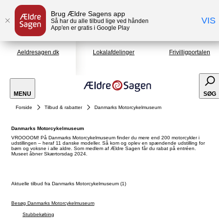
Brug Ældre Sagens app
VIS
Så har du alle tilbud lige ved hånden
App'en er gratis i Google Play
Aeldresagen.dk
Lokalafdelinger
Frivilligportalen
MENU
SØG
Forside
Tilbud & rabatter
Danmarks Motorcykelmuseum
Danmarks Motorcykelmuseum
VROOOOM! På Danmarks Motorcykelmuseum finder du mere end 200 motorcykler i
udstillingen – heraf 11 danske modeller. Så kom og oplev en spændende udstilling for
børn og voksne i alle aldre. Som medlem af Ældre Sagen får du rabat på entréen.
Museet åbner Skærtorsdag 2024.
Aktuelle tilbud fra Danmarks Motorcykelmuseum (1)
Besøg Danmarks Motorcykelmuseum
Stubbekøbing