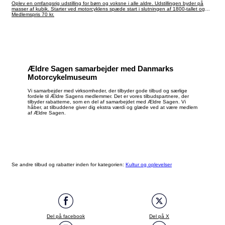
Oplev en omfangsrig udstilling for børn og voksne i alle aldre. Udstillingen byder på
masser af kubik. Starter ved motorcyklens spæde start i slutningen af 1800-tallet og
frem til de hurtige japanske maskiners indtog i 80’erne. Museet byder også på et
Medlemspris 70 kr.
indblik i radioens historie.
Ældre Sagen samarbejder med Danmarks
Motorcykelmuseum
Vi samarbejder med virksomheder, der tilbyder gode tilbud og særlige
fordele til Ældre Sagens medlemmer. Det er vores tilbudspartnere, der
tilbyder rabatterne, som en del af samarbejdet med Ældre Sagen. Vi
håber, at tilbuddene giver dig ekstra værdi og glæde ved at være medlem
af Ældre Sagen.
Se andre tilbud og rabatter inden for kategorien:
Kultur og oplevelser
Del på facebook
Del på X