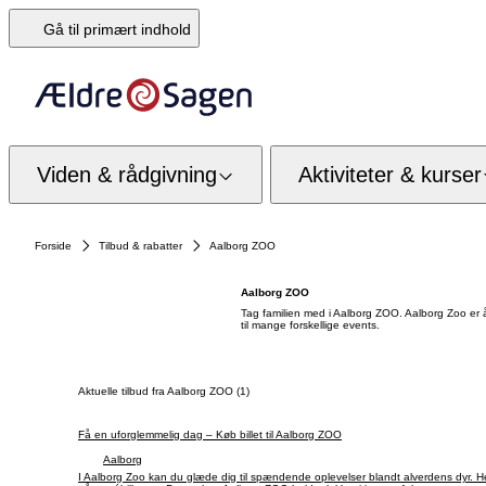
Gå til primært indhold
Viden & rådgivning
Aktiviteter & kurser
Forside
Tilbud & rabatter
Aalborg ZOO
Aalborg ZOO
Tag familien med i Aalborg ZOO. Aalborg Zoo er å
til mange forskellige events.
Aktuelle tilbud fra Aalborg ZOO (1)
Få en uforglemmelig dag – Køb billet til Aalborg ZOO
Aalborg
I Aalborg Zoo kan du glæde dig til spændende oplevelser blandt alverdens dyr. 