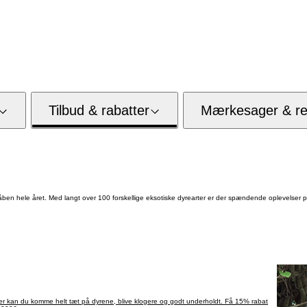
Tilbud & rabatter
Mærkesager & res
ben hele året. Med langt over 100 forskellige eksotiske dyrearter er der spændende oplevelser p
Her kan du komme helt tæt på dyrene, blive klogere og godt underholdt. Få 15% rabat