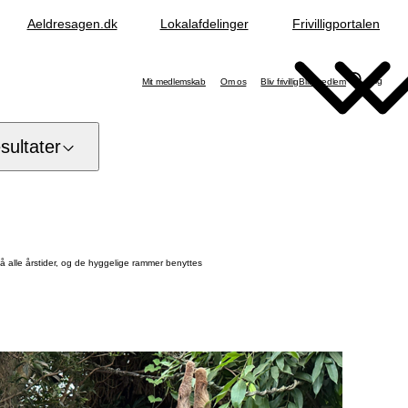
Aeldresagen.dk
Lokalafdelinger
Frivilligportalen
Søg
Mit medlemskab
Om os
Bliv frivillig
Bliv medlem
ultater
å alle årstider, og de hyggelige rammer benyttes