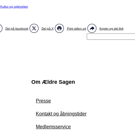
:
Kultur og oplevelser
Del på facebook
Del på X
Print siden ud
Kopier og del link
Om Ældre Sagen
Presse
Kontakt og åbningstider
Medlemsservice