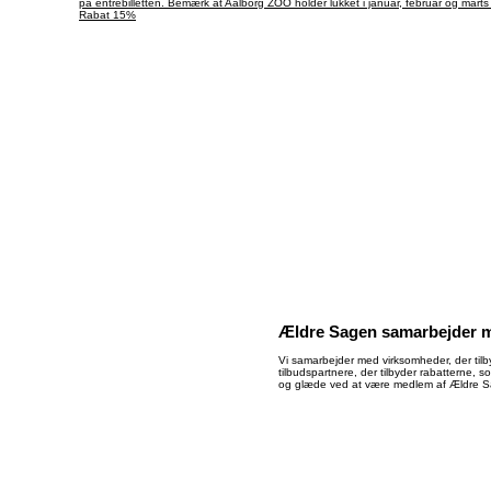
på entrébilletten. Bemærk at Aalborg ZOO holder lukket i januar, februar og mart
Rabat 15%
Ældre Sagen samarbejder 
Vi samarbejder med virksomheder, der tilb
tilbudspartnere, der tilbyder rabatterne, 
og glæde ved at være medlem af Ældre 