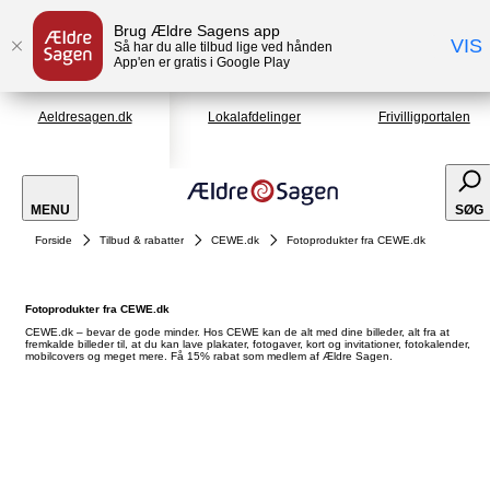
Brug Ældre Sagens app
VIS
Så har du alle tilbud lige ved hånden
App'en er gratis i Google Play
Aeldresagen.dk
Lokalafdelinger
Frivilligportalen
MENU
SØG
Forside
Tilbud & rabatter
CEWE.dk
Fotoprodukter fra CEWE.dk
Fotoprodukter fra CEWE.dk
CEWE.dk – bevar de gode minder. Hos CEWE kan de alt med dine billeder, alt fra at
fremkalde billeder til, at du kan lave plakater, fotogaver, kort og invitationer, fotokalender,
mobilcovers og meget mere. Få 15% rabat som medlem af Ældre Sagen.