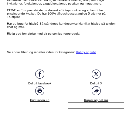
fremhæve. Derudover kan du også fremkalde billeder, lave personlige
invitationer, fotokalender, vægdekorationer, postkort og meget mere.
CEWE er Europas største producent af fotoprodukter og er kendt for
prisvindende kvalitet. De har 100% tilfredshedsgaranti og 5 stjerner på
Trustpilot.
Har du brug for hjælp? Så står deres kundeservice klar til at hjælpe på telefon,
chat og mail.
Rigtig god fornøjelse med dit personlige fotoprodukt!
Se andre tilbud og rabatter inden for kategorien:
Hobby og fritid
Del på facebook
Del på X
Print siden ud
Kopier og del link