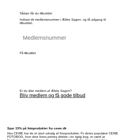
Sådan får du tilbuddet
Indtast dit medlemsnummer i Ældre Sagen, og få adgang til
tilbuddet.
Få tilbuddet
Er du ikke medlem af Ældre Sagen?
Bliv medlem og få gode tilbud
Spar 15% på fotoprodukter fra cewe.dk
Hos CEWE har de et stort udvalg af fotoprodukter. Fx deres populære CEWE
FOTOBOG, hvor dine fotos printes direkte i en rigtig bog, er værd at