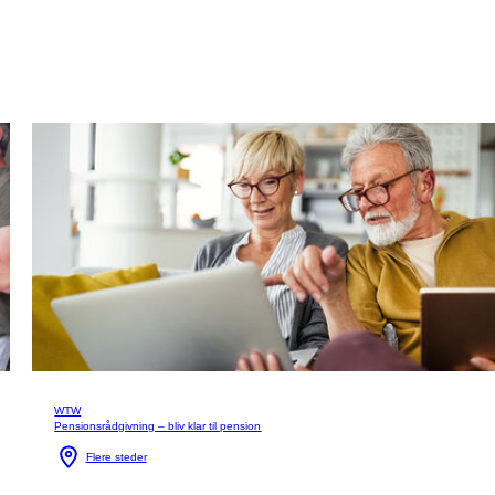
WTW
Pensionsrådgivning – bliv klar til pension
Flere steder