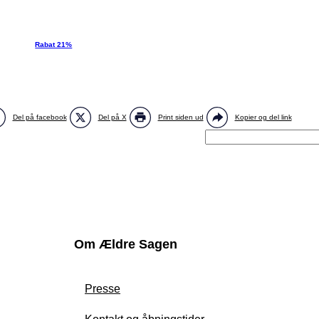
Rabat 21%
Del på facebook
Del på X
Print siden ud
Kopier og del link
Om Ældre Sagen
Presse