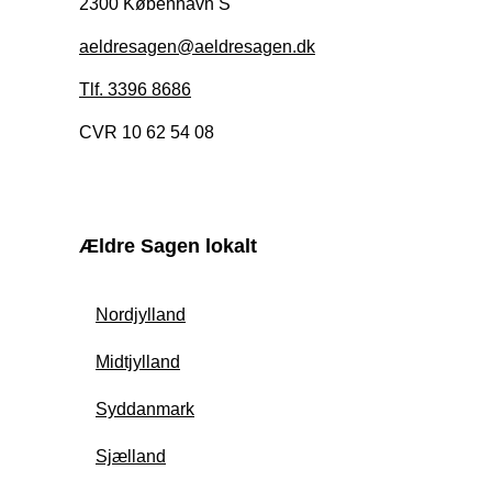
2300 København S
aeldresagen@aeldresagen.dk
Tlf. 3396 8686
CVR 10 62 54 08
Ældre Sagen lokalt
Nordjylland
Midtjylland
Syddanmark
Sjælland