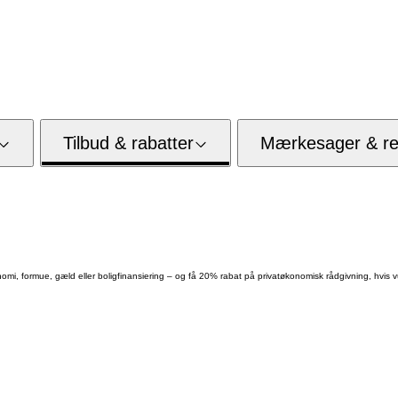
Tilbud & rabatter
Mærkesager & res
onomi, formue, gæld eller boligfinansiering – og få 20% rabat på privatøkonomisk rådgivning, hvis v