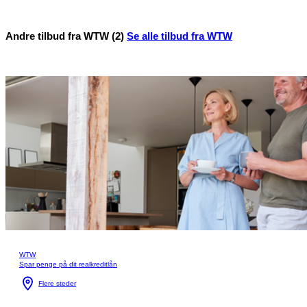
Andre tilbud fra WTW (2)
Se alle tilbud fra WTW
WTW
Spar penge på dit realkreditlån
Flere steder