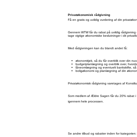
Privatøkonomisk rådgivning
Få en gratis og uvildig vurdering af din privatøk
Gennem WTW får du rabat på uvildig rådgivning o
tage vigtige økonomiske beslutninger i dit privatliv
Med rådgivningen kan du blandt andet få:
økonomitjek, så du får overblik over din 
budgetplanlægning og overblik over, hvord
låneomlægning og eventuelt bankskifte, så 
boligøkonomi og planlægning af din økonomi,
Privatøkonomisk rådgivning varetages af Konsili
Som medlem af Ældre Sagen får du 20% rabat i K
igennem hele processen.
Se andre tilbud og rabatter inden for kategorien