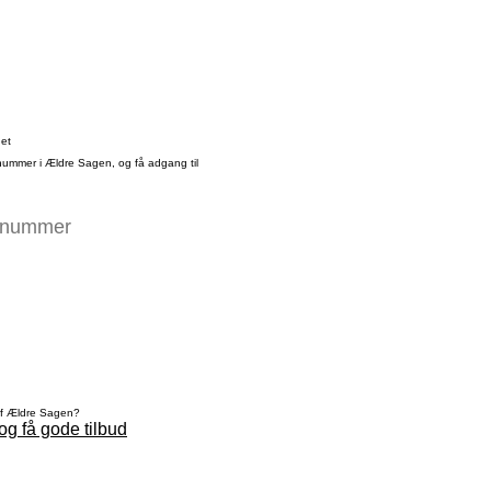
det
nummer i Ældre Sagen, og få adgang til
af Ældre Sagen?
og få gode tilbud