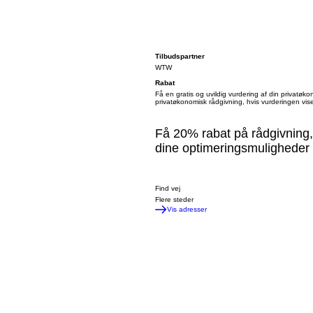
Tilbudspartner
WTW
Rabat
Få en gratis og uvildig vurdering af din privatøko
privatøkonomisk rådgivning, hvis vurderingen vise
Få 20% rabat på rådgivning,
dine optimeringsmuligheder t
Find vej
Flere steder
Vis adresser