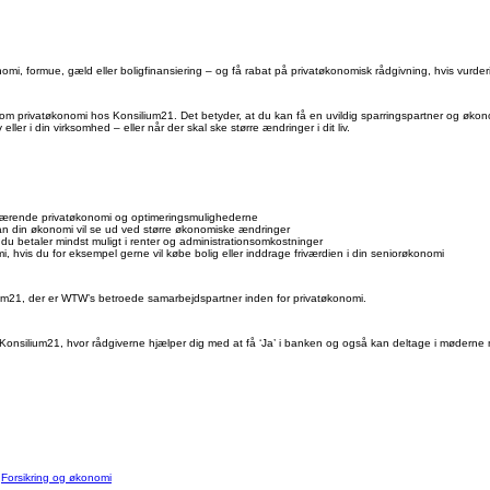
onomi, formue, gæld eller boligfinansiering – og få rabat på privatøkonomisk rådgivning, hvis vurder
m privatøkonomi hos Konsilium21. Det betyder, at du kan få en uvildig sparringspartner og økono
 eller i din virksomhed – eller når der skal ske større ændringer i dit liv.
nuværende privatøkonomi og optimeringsmulighederne
an din økonomi vil se ud ved større økonomiske ændringer
du betaler mindst muligt i renter og administrationsomkostninger
 hvis du for eksempel gerne vil købe bolig eller inddrage friværdien i din seniorøkonomi
um21, der er WTW’s betroede samarbejdspartner inden for privatøkonomi.
onsilium21, hvor rådgiverne hjælper dig med at få ‘Ja’ i banken og også kan deltage i møderne 
:
Forsikring og økonomi