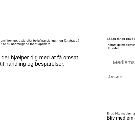
Sådan får du tilbud
nomi, formue, gæld eller boligfinansiering – og få rabat på
r, at du har mulighed for at optimere.
Indtast dit medlems
tilbuddet.
 der hjælper dig med at få omsat
il handling og besparelser.
Få tilbuddet
Er du ikke medlem 
Bliv medlem 