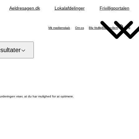
Aeldresagen.dk
Lokalafdelinger
Frivilligportalen
Søg
Mit medlemskab
Om os
Bliv frivillig
Bliv medlem
ultater
urderingen viser, at du har mulighed for at optimere.