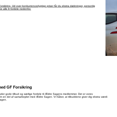
rsikring. Ud over konkurrencedygtige priser får du ekstra dækninger, personlig
 alle 8 fordele nedenfor.
ed GF Forsikring
yder gode tilbud og særlige fordele til Ældre Sagens medlemmer. Det er vores
som en del af samarbejdet med Ældre Sagen. Vi håber, at tilbuddene giver dig ekstra værdi
Sagen.