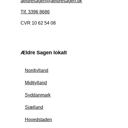
aeldresagen@aeldresagen.dk
Tlf. 3396 8686
CVR 10 62 54 08
Ældre Sagen lokalt
Nordjylland
Midtjylland
Syddanmark
Sjælland
Hovedstaden