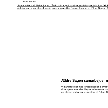
Flere steder
Som medlem af Ældre Sagen får du adgang til særlige forsikringsfordele hos GF Fo
rådgivning og medlemsfordele, som kun gælder for medlemmer af Ældre Sagen. Se
Ældre Sagen samarbejder m
Vi samarbejder med virksomheder, der tilb
tilbudspartnere, der tilbyder rabatterne, 
og glæde ved at være medlem af Ældre 