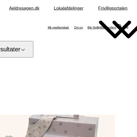
Aeldresagen.dk
Lokalafdelinger
Frivilligportalen
Søg
Mit medlemskab
Om os
Bliv frivillig
Bliv medlem
ultater