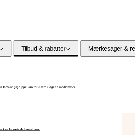
Tilbud & rabatter
Mærkesager & res
 forsikringsgruppe kun for Ældre Sagens medlemmer.
u kan forkæle dit barnebarn.