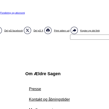
:
Forsikring og økonomi
Del på facebook
Del på X
Print siden ud
Kopier og del link
Om Ældre Sagen
Presse
Kontakt og åbningstider