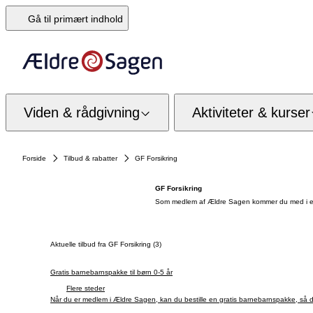
Gå til primært indhold
Viden & rådgivning
Aktiviteter & kurser
Forside
Tilbud & rabatter
GF Forsikring
GF Forsikring
Som medlem af Ældre Sagen kommer du med i en
Aktuelle tilbud fra GF Forsikring (3)
Gratis barnebarnspakke til børn 0-5 år
Flere steder
Når du er medlem i Ældre Sagen, kan du bestille en gratis barnebarnspakke, så d