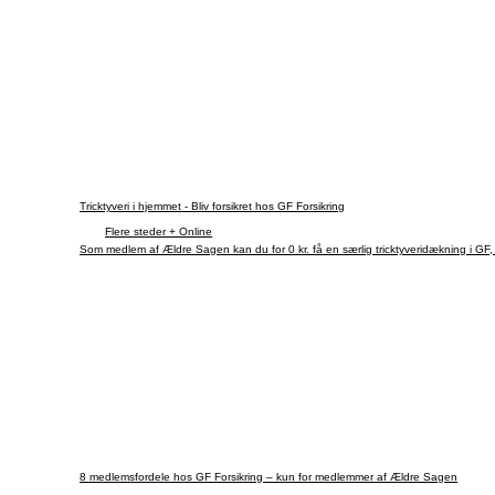
Tricktyveri i hjemmet - Bliv forsikret hos GF Forsikring
Flere steder + Online
Som medlem af Ældre Sagen kan du for 0 kr. få en særlig tricktyveridækning i GF
8 medlemsfordele hos GF Forsikring – kun for medlemmer af Ældre Sagen