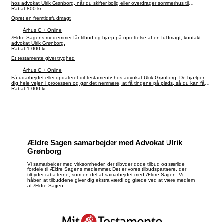
hos advokat Ulrik Grønborg, når du skifter bolig eller overdrager sommerhus til
børnene.
Rabat 800 kr.
Opret en fremtidsfuldmagt
Århus C + Online
Ældre Sagens medlemmer får tilbud og hjælp på oprettelse af en fuldmagt, kontakt
advokat Ulrik Grønborg.
Rabat 1.000 kr.
Et testamente giver tryghed
Århus C + Online
Få udarbejdet eller opdateret dit testamente hos advokat Ulrik Grønborg. De hjælper
dig hele vejen i processen og gør det nemmere, at få tingene på plads, så du kan få ro
i maven.
Rabat 1.000 kr.
Ældre Sagen samarbejder med Advokat Ulrik
Grønborg
Vi samarbejder med virksomheder, der tilbyder gode tilbud og særlige
fordele til Ældre Sagens medlemmer. Det er vores tilbudspartnere, der
tilbyder rabatterne, som en del af samarbejdet med Ældre Sagen. Vi
håber, at tilbuddene giver dig ekstra værdi og glæde ved at være medlem
af Ældre Sagen.