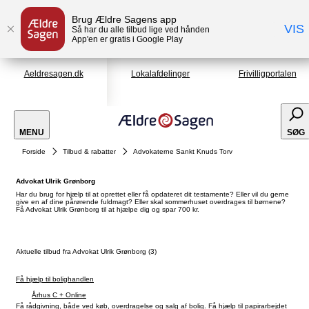
Brug Ældre Sagens app
VIS
Så har du alle tilbud lige ved hånden
App'en er gratis i Google Play
Aeldresagen.dk
Lokalafdelinger
Frivilligportalen
MENU
SØG
Forside
Tilbud & rabatter
Advokaterne Sankt Knuds Torv
Advokat Ulrik Grønborg
Har du brug for hjælp til at oprettet eller få opdateret dit testamente? Eller vil du gerne
give en af dine pårørende fuldmagt? Eller skal sommerhuset overdrages til børnene?
Få Advokat Ulrik Grønborg til at hjælpe dig og spar 700 kr.
Aktuelle tilbud fra Advokat Ulrik Grønborg (3)
Få hjælp til bolighandlen
Århus C + Online
Få rådgivning, både ved køb, overdragelse og salg af bolig. Få hjælp til papirarbejdet