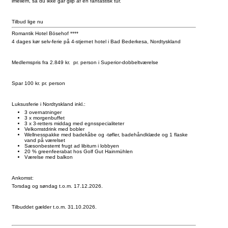
imellem, så du ikke går glip af en fantastisk tur.
Tilbud lige nu
Romantik Hotel Bösehof ****
4 dages kør selv-ferie på 4-stjernet hotel i Bad Bederkesa, Nordtyskland
Medlemspris fra 2.849 kr. pr. person i Superior-dobbeltværelse
Spar 100 kr. pr. person
Luksusferie i Nordtyskland inkl.:
3 overnatninger
3 x morgenbuffet
3 x 3-retters middag med egnsspecialiteter
Velkomstdrink med bobler
Wellnesspakke med badekåbe og -tøfler, badehåndklæde og 1 flaske
vand på værelset
Sæsonbestemt frugt ad libitum i lobbyen
20 % greenfeerabat hos Golf Gut Hainmühlen
Værelse med balkon
Ankomst:
Torsdag og søndag t.o.m. 17.12.2026.
Tilbuddet gælder t.o.m. 31.10.2026.