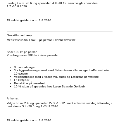
Fredag t.o.m. 26.6. og i perioden 4.9.-18.12. samt valgfri i perioden
1.7.-30.8.2026.
Tilbuddet gælder t.o.m. 1.8.2026.
GuestHouse Læsø
Medlemspris fra 1.549,- pr. person i dobbeltværelse
Spar 100 kr. pr. person
Pristillæg maks. 300 kr. i visse perioder.
3 overnatninger
3 x byg-selv-morgenmad med friske råvarer eller morgenbuffet ved min.
10 gæster
Velkomstpakke med 1 flaske vin, chips og Læsøsalt pr. værelse
Fri kaffebar
Badekåbe på værelset
10 % rabat på greenfee hos Læsø Seaside Golfklub
Ankomst:
Valgfri t.o.m. 2.4. og i perioden 27.9.-18.12. samt ankomst søndag til torsdag i
perioderne 5.4.-28.6. og 1.-24.9.2026.
Tilbuddet gælder t.o.m. 1.8.2026.