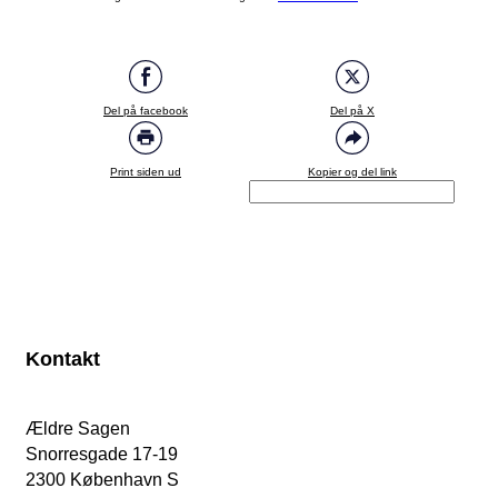
Del på facebook
Del på X
Print siden ud
Kopier og del link
Kontakt
Ældre Sagen
Snorresgade 17-19
2300 København S