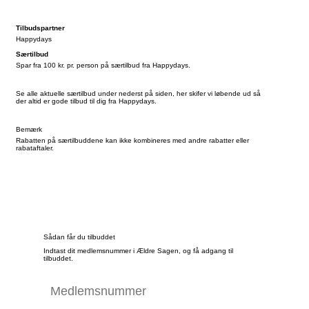
Tilbudspartner
Happydays
Særtilbud
Spar fra 100 kr. pr. person på særtilbud fra Happydays.
Se alle aktuelle særtilbud under nederst på siden, her skifer vi løbende ud så
der altid er gode tilbud til dig fra Happydays.
Bemærk
Rabatten på særtilbuddene kan ikke kombineres med andre rabatter eller
rabataftaler.
Sådan får du tilbuddet
Indtast dit medlemsnummer i Ældre Sagen, og få adgang til
tilbuddet.