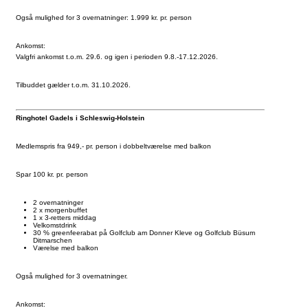
Også mulighed for 3 overnatninger: 1.999 kr. pr. person
Ankomst:
Valgfri ankomst t.o.m. 29.6. og igen i perioden 9.8.-17.12.2026.
Tilbuddet gælder t.o.m. 31.10.2026.
Ringhotel Gadels i Schleswig-Holstein
Medlemspris fra 949,- pr. person i dobbeltværelse med balkon
Spar 100 kr. pr. person
2 overnatninger
2 x morgenbuffet
1 x 3-retters middag
Velkomstdrink
30 % greenfeerabat på Golfclub am Donner Kleve og Golfclub Büsum
Ditmarschen
Værelse med balkon
Også mulighed for 3 overnatninger.
Ankomst: