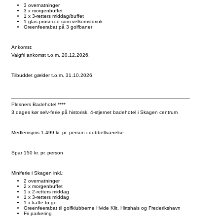
3 overnatninger
3 x morgenbuffet
1 x 3-retters middag/buffet
1 glas prosecco som velkomstdrink
Greenfeerabat på 3 golfbaner
Ankomst:
Valgfri ankomst t.o.m. 20.12.2026.
Tilbuddet gælder t.o.m. 31.10.2026.
Plesners Badehotel ****
3 dages kør selv-ferie på historisk, 4-stjernet badehotel i Skagen centrum
Medlemspris 1.499 kr. pr. person i dobbeltværelse
Spar 150 kr. pr. person
Miniferie i Skagen inkl.:
2 overnatninger
2 x morgenbuffet
1 x 2-retters middag
1 x 3-retters middag
1 x kaffe-to-go
Greenfeerabat til golfklubberne Hvide Klit, Hirtshals og Frederikshavn
Fri parkering