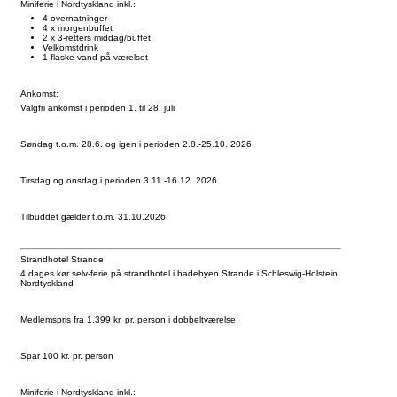
Miniferie i Nordtyskland inkl.:
4 overnatninger
4 x morgenbuffet
2 x 3-retters middag/buffet
Velkomstdrink
1 flaske vand på værelset
Ankomst:
Valgfri ankomst i perioden 1. til 28. juli
Søndag t.o.m. 28.6. og igen i perioden 2.8.-25.10. 2026
Tirsdag og onsdag i perioden 3.11.-16.12. 2026.
Tilbuddet gælder t.o.m. 31.10.2026.
Strandhotel Strande
4 dages kør selv-ferie på strandhotel i badebyen Strande i Schleswig-Holstein,
Nordtyskland
Medlemspris fra 1.399 kr. pr. person i dobbeltværelse
Spar 100 kr. pr. person
Miniferie i Nordtyskland inkl.: