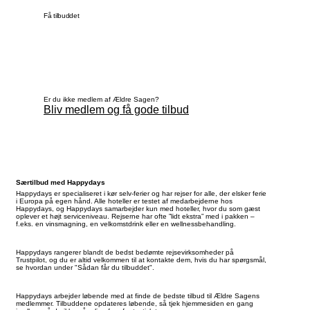
Få tilbuddet
Er du ikke medlem af Ældre Sagen?
Bliv medlem og få gode tilbud
Særtilbud med Happydays
Happydays er specialiseret i kør selv-ferier og har rejser for alle, der elsker ferie
i Europa på egen hånd. Alle hoteller er testet af medarbejderne hos
Happydays, og Happydays samarbejder kun med hoteller, hvor du som gæst
oplever et højt serviceniveau. Rejserne har ofte ”lidt ekstra” med i pakken –
f.eks. en vinsmagning, en velkomstdrink eller en wellnessbehandling.
Happydays rangerer blandt de bedst bedømte rejsevirksomheder på
Trustpilot, og du er altid velkommen til at kontakte dem, hvis du har spørgsmål,
se hvordan under "Sådan får du tilbuddet".
Happydays arbejder løbende med at finde de bedste tilbud til Ældre Sagens
medlemmer. Tilbuddene opdateres løbende, så tjek hjemmesiden en gang