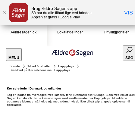
Brug Ældre Sagens app
VIS
Så har du alle tilbud lige ved hånden
App'en er gratis i Google Play
Aeldresagen.dk
Lokalafdelinger
Frivilligportalen
MENU
SØG
Forside
Tilbud & rabatter
Happydays
Særtilbud på Kør selv-ferie med Happydays
Kør selv-ferie i Danmark og udlandet
Tag en pause fra hverdagen med kør-selv ferie i Danmark eller Europa. Som medlem af Æld
Sagen kan du altid finde kør-selv rejser med medlemsrabat fra Happydays. Tilbuddene
opdateres løbende, så holde øje med siden, hvis du ikke vil gå glip af gode oplevelser til
specialpris.