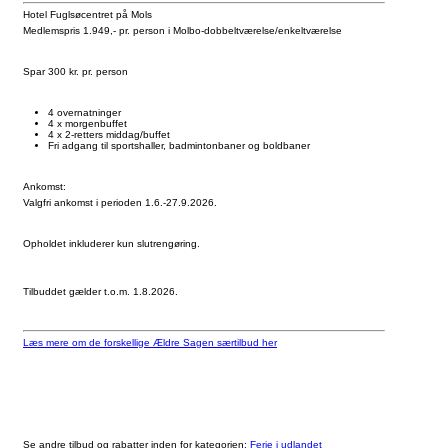
Hotel Fuglsøcentret på Mols
Medlemspris 1.949,- pr. person i Molbo-dobbeltværelse/enkeltværelse
Spar 300 kr. pr. person
4 overnatninger
4 x morgenbuffet
4 x 2-retters middag/buffet
Fri adgang til sportshaller, badmintonbaner og boldbaner
Ankomst:
Valgfri ankomst i perioden 1.6.-27.9.2026.
Opholdet inkluderer kun slutrengøring.
Tilbuddet gælder t.o.m. 1.8.2026.
Læs mere om de forskellige Ældre Sagen særtilbud her
Se andre tilbud og rabatter inden for kategorien:
Ferie i udlandet