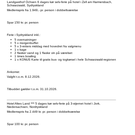
Landgasthof Ochsen 6 dages kør selv-ferie på hotel i Zell am Harmersbach,
Schwarzwald, Sydtyskland
Medlemspris fra 1.949,- pr. person i dobbeltværelse
Spar 150 kr. pr. person
Ferie i Sydtyskland inkl.:
5 overnatninger
5 x morgenbuffet
5 x 3-retters middag med hovedret fra valgmenu
1 x kage
2 flasker vand og 1 flaske vin på værelset
1 times bowling
1 x KONUS Karte til gratis bus- og togkørsel i hele Schwarzwald-regionen
Ankomst:
Valgfri t.o.m. 8.12.2026.
Tilbuddet gælder t.o.m. 31.10.2026.
Hotel Altes Land *** 5 dages kør selv-ferie på 3-stjernet hotel i Jork,
Niedersachsen, Nordtyskland
Medlemspris fra 2.449 kr. pr. person i dobbeltværelse
Spar 100 kr. pr. person