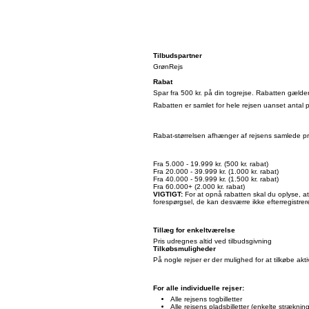
Tilbudspartner
GrønRejs
Rabat
Spar fra 500 kr. på din togrejse. Rabatten gælder
Rabatten er samlet for hele rejsen uanset antal 
Rabat-størrelsen afhænger af rejsens samlede pris
Fra 5.000 - 19.999 kr. (500 kr. rabat)
Fra 20.000 - 39.999 kr. (1.000 kr. rabat)
Fra 40.000 - 59.999 kr. (1.500 kr. rabat)
Fra 60.000+ (2.000 kr. rabat)
VIGTIGT:
For at opnå rabatten skal du oplyse, a
forespørgsel, de kan desværre ikke efterregistrer
Tillæg for enkeltværelse
Pris udregnes altid ved tilbudsgivning
Tilkøbsmuligheder
På nogle rejser er der mulighed for at tilkøbe aktiv
For alle individuelle rejser:
Alle rejsens togbilletter
Alle rejsens pladsbilletter (enkelte strækninge