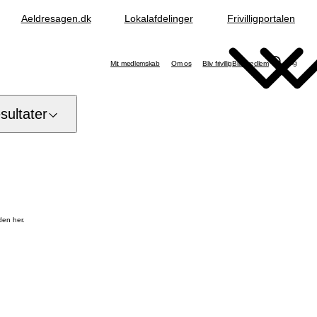
Aeldresagen.dk
Lokalafdelinger
Frivilligportalen
Søg
Mit medlemskab
Om os
Bliv frivillig
Bliv medlem
ultater
den her.