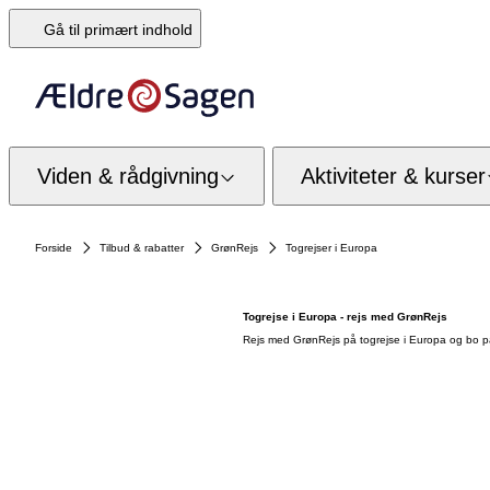
Gå til primært indhold
Viden & rådgivning
Aktiviteter & kurser
Forside
Tilbud & rabatter
GrønRejs
Togrejser i Europa
Togrejse i Europa - rejs med GrønRejs
Rejs med GrønRejs på togrejse i Europa og bo på