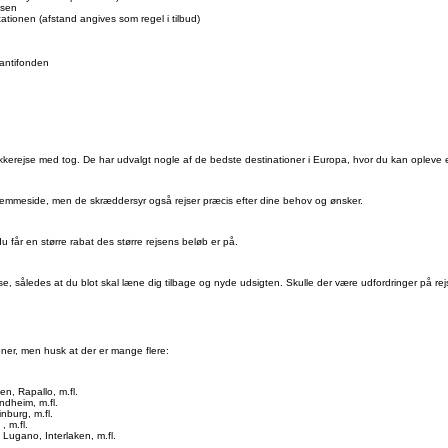
jsen
tationen (afstand angives som regel i tilbud)
antifonden
kerejse med tog. De har udvalgt nogle af de bedste destinationer i Europa, hvor du kan opleve e
jemmeside, men de skræddersyr også rejser præcis efter dine behov og ønsker.
du får en større rabat des større rejsens beløb er på.
jse, således at du blot skal læne dig tilbage og nyde udsigten. Skulle der være udfordringer på r
ner, men husk at der er mange flere:
n, Rapallo, m.fl.
ndheim, m.fl.
nburg, m.fl.
, m.fl.
Lugano, Interlaken, m.fl.