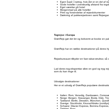
Egen kupé i nattog, hvis det er en del af re
Gode hoteller i overskuelig afstand fra togs
Eget værelse på hotel
Morgenmad på alle hoteller
Print og forsendelse af rejsedokumenter
Dækning af pakkerejseloven samt Rejsegar
Togrejse i Europa
GrønRejs gør det let og bekvemt at booke en pak
GrønRejs har en række destinationer på deres h
Rejsebureauet tilbyder en fast rabat-struktur, så 
Lad deres tog-ekspertise sikre en god og tryg re
som du kan ringe til.
Udvalgte destinationer
Her er et udvalg af GrønRejs populære destinatio
Italien: Rom, Venedig, Gardasøen, Comosøe
Norge: Bergen, Stavanger, Bodø, Oslo, Tro
Tyskland: Berlin, Dresden, München, Quedli
Sverige: Stockholm, Kiruna/Abisko (nordlys) 
Schweiz: Glacier Express, Bernina Express, 
Tjekkiet: Prag