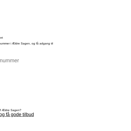
det
nummer i Ældre Sagen, og få adgang til
af Ældre Sagen?
og få gode tilbud