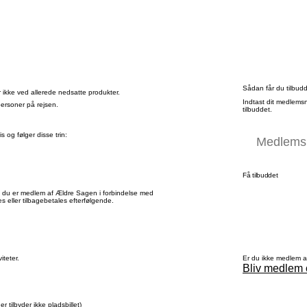
Sådan får du tilbud
 ikke ved allerede nedsatte produkter.
Indtast dit medlems
personer på rejsen.
tilbuddet.
 og følger disse trin:
Få tilbuddet
t du er medlem af Ældre Sagen i forbindelse med
es eller tilbagebetales efterfølgende.
Er du ikke medlem 
iteter.
Bliv medlem 
r tilbyder ikke pladsbillet)