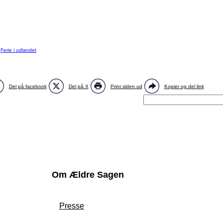
:
Ferie i udlandet
Del på facebook
Del på X
Print siden ud
Kopier og del link
Om Ældre Sagen
Presse