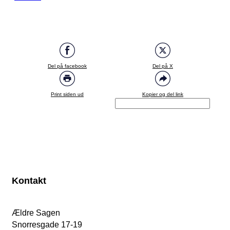
Del på facebook
Del på X
Print siden ud
Kopier og del link
Kontakt
Ældre Sagen
Snorresgade 17-19