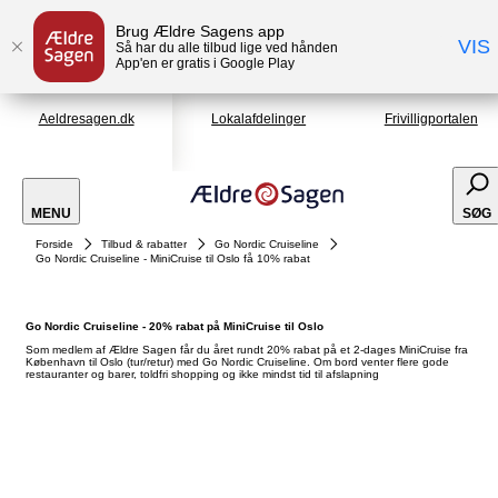
Brug Ældre Sagens app
VIS
Så har du alle tilbud lige ved hånden
App'en er gratis i Google Play
Aeldresagen.dk
Lokalafdelinger
Frivilligportalen
MENU
SØG
Forside
Tilbud & rabatter
Go Nordic Cruiseline
Go Nordic Cruiseline - MiniCruise til Oslo få 10% rabat
Go Nordic Cruiseline - 20% rabat på MiniCruise til Oslo
Som medlem af Ældre Sagen får du året rundt 20% rabat på et 2-dages MiniCruise fra
København til Oslo (tur/retur) med Go Nordic Cruiseline. Om bord venter flere gode
restauranter og barer, toldfri shopping og ikke mindst tid til afslapning