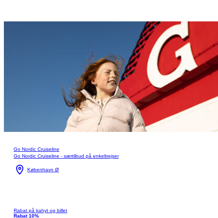
Go Nordic Cruiseline
Go Nordic Cruiseline - særtilbud på enkeltrejser
København Ø
Rabat på kahyt og billet
Rabat 10%