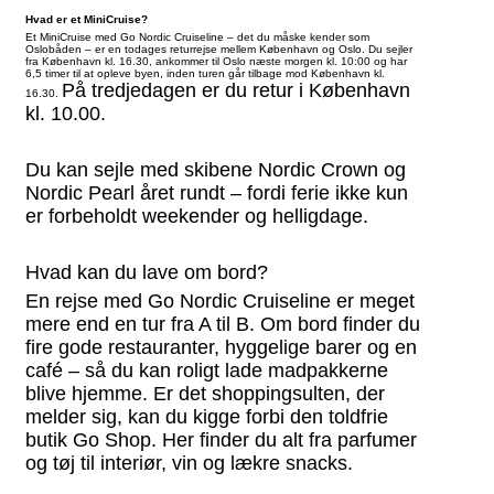
Hvad er et MiniCruise?
Et MiniCruise med Go Nordic Cruiseline – det du måske kender som
Oslobåden – er en todages returrejse mellem København og Oslo. Du sejler
fra København kl. 16.30, ankommer til Oslo næste morgen kl. 10:00 og har
6,5 timer til at opleve byen, inden turen går tilbage mod København kl.
På tredjedagen er du retur i København
16.30.
kl. 10.00.
Du kan sejle med skibene Nordic Crown og
Nordic Pearl året rundt – fordi ferie ikke kun
er forbeholdt weekender og helligdage.
Hvad kan du lave om bord?
En rejse med Go Nordic Cruiseline er meget
mere end en tur fra A til B. Om bord finder du
fire gode restauranter, hyggelige barer og en
café – så du kan roligt lade madpakkerne
blive hjemme. Er det shoppingsulten, der
melder sig, kan du kigge forbi den toldfrie
butik Go Shop. Her finder du alt fra parfumer
og tøj til interiør, vin og lækre snacks.