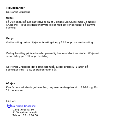
Tilbudspartner
Go Nordic Cruiseline
Rabat
Få 20% rabat på alle kahytstyper på et 2-dages MiniCruise med Go Nordic
Cruiseline. Tilbuddet gælder private rejser med op til 9 personer på samme
booking.
Gebyr
Ved bestilling online tilføjes et bookingtillæg på 75 kr. pr. samlet bestilling.
Ved ny bestilling på telefon eller personlig henvendelse i terminalen tilføjes et
servicetillæg på 150 kr. pr. bestilling.
Go Nordic Cruiseline gør opmærksom på, at der tilføjes ETS-afgift på
bookinger. Pris: 75 kr. pr. person over 3 år.
Afrejse
Kan finde sted alle dage hele året, dog med undtagelse af d. 23-24. og 30-
31. december.
Find vej
Go Nordic Cruiseline
Dampfærgevej 30
2100 København Ø
Telefon: 33 42 30 00