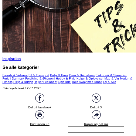
Inspiration
Se alle kategorier
Beauty & Velvære
Bil & Transport
Bolig & Have
Børn & Børnebørn
Elektronik & Streaming
Ferie i Danmark
Forsikring & Økonomi
Hobby & Fritid
Kultur & Oplevelser
Mad & Vin
Motion &
Fitness
Pleje & udstyr
Rejser i udlandet
Spis ude
Take Away med rabat
Tøj & Sko
Sidst opdateret 17.07.2025
Del på facebook
Del på X
Print siden ud
Kopier og del link