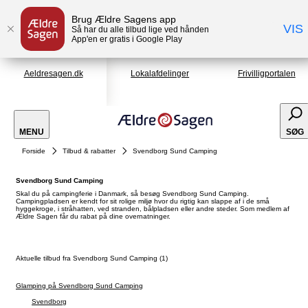
Brug Ældre Sagens app
VIS
Så har du alle tilbud lige ved hånden
App'en er gratis i Google Play
Aeldresagen.dk
Lokalafdelinger
Frivilligportalen
MENU
SØG
Forside
Tilbud & rabatter
Svendborg Sund Camping
Svendborg Sund Camping
Skal du på campingferie i Danmark, så besøg Svendborg Sund Camping.
Campingpladsen er kendt for sit rolige miljø hvor du rigtig kan slappe af i de små
hyggekroge, i stråhatten, ved stranden, bålpladsen eller andre steder. Som medlem af
Ældre Sagen får du rabat på dine overnatninger.
Aktuelle tilbud fra Svendborg Sund Camping (1)
Glamping på Svendborg Sund Camping
Svendborg