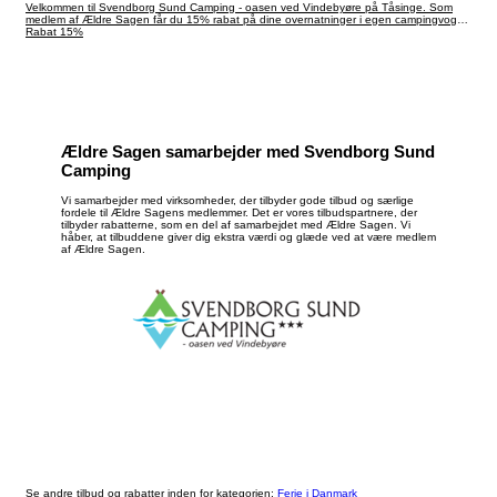
Velkommen til Svendborg Sund Camping - oasen ved Vindebyøre på Tåsinge. Som
medlem af Ældre Sagen får du 15% rabat på dine overnatninger i egen campingvogn
og ved leje af glampingtelt og hytte.
Rabat 15%
Ældre Sagen samarbejder med Svendborg Sund
Camping
Vi samarbejder med virksomheder, der tilbyder gode tilbud og særlige
fordele til Ældre Sagens medlemmer. Det er vores tilbudspartnere, der
tilbyder rabatterne, som en del af samarbejdet med Ældre Sagen. Vi
håber, at tilbuddene giver dig ekstra værdi og glæde ved at være medlem
af Ældre Sagen.
Se andre tilbud og rabatter inden for kategorien:
Ferie i Danmark