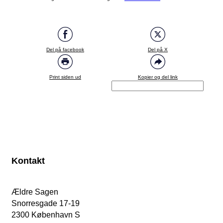
Del på facebook
Del på X
Print siden ud
Kopier og del link
Kontakt
Ældre Sagen
Snorresgade 17-19
2300 København S