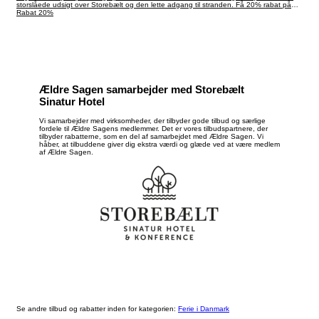
storslåede udsigt over Storebælt og den lette adgang til stranden. Få 20% rabat på
din overnatning som medlem af Ældre Sagen.
Rabat 20%
Ældre Sagen samarbejder med Storebælt
Sinatur Hotel
Vi samarbejder med virksomheder, der tilbyder gode tilbud og særlige
fordele til Ældre Sagens medlemmer. Det er vores tilbudspartnere, der
tilbyder rabatterne, som en del af samarbejdet med Ældre Sagen. Vi
håber, at tilbuddene giver dig ekstra værdi og glæde ved at være medlem
af Ældre Sagen.
Se andre tilbud og rabatter inden for kategorien:
Ferie i Danmark