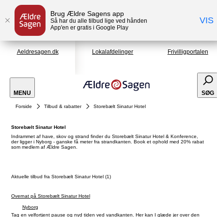
Brug Ældre Sagens app
VIS
Så har du alle tilbud lige ved hånden
App'en er gratis i Google Play
Aeldresagen.dk
Lokalafdelinger
Frivilligportalen
MENU
SØG
Forside
Tilbud & rabatter
Storebælt Sinatur Hotel
Storebælt Sinatur Hotel
Indrammet af have, skov og strand finder du Storebælt Sinatur Hotel & Konference,
der ligger i Nyborg - ganske få meter fra strandkanten. Book et ophold med 20% rabat
som medlem af Ældre Sagen.
Aktuelle tilbud fra Storebælt Sinatur Hotel (1)
Overnat på Storebælt Sinatur Hotel
Nyborg
Tag en velfortjent pause og nyd tiden ved vandkanten. Her kan I glæde jer over den