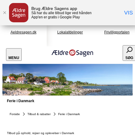
Brug Ældre Sagens app
VIS
Så har du alle tilbud lige ved hånden
App'en er gratis i Google Play
Aeldresagen.dk
Lokalafdelinger
Frivilligportalen
MENU
SØG
Ferie i Danmark
Forside
Tilbud & rabatter
Ferie i Danmark
Tilbud på ophold, rejser og oplevelser i Danmark