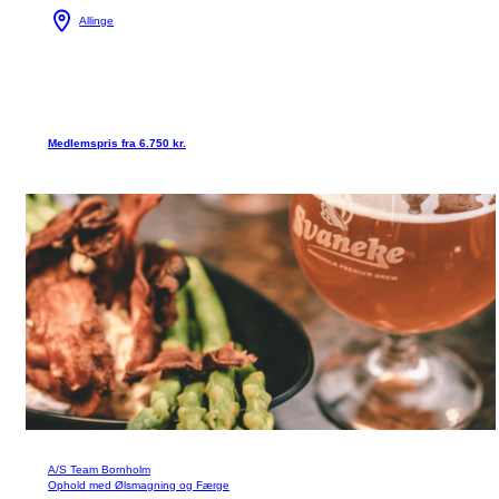
Allinge
Medlemspris fra 6.750 kr.
A/S Team Bornholm
Ophold med Ølsmagning og Færge