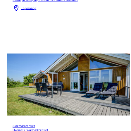
Engesvang
Skærbækcentret
Overnat i Skærbækcentret