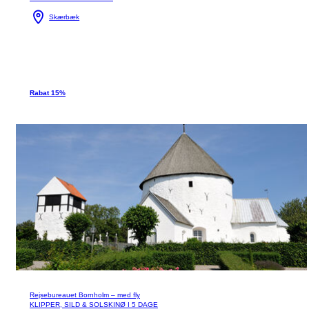
Skærbæk
Rabat 15%
Rejsebureauet Bornholm – med fly
KLIPPER, SILD & SOLSKINØ I 5 DAGE