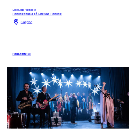
Liselund Højskole
Højskoleophold på Liselund Højskole
Slagelse
Rabat 500 kr.