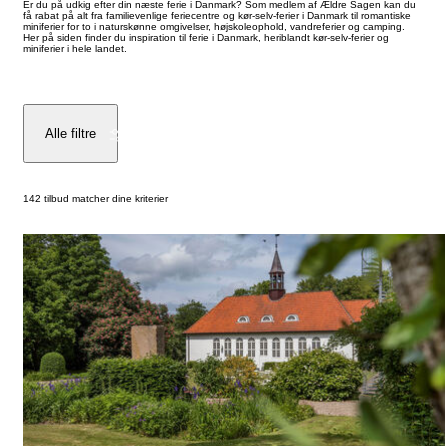
Er du på udkig efter din næste ferie i Danmark? Som medlem af Ældre Sagen kan du
få rabat på alt fra familievenlige feriecentre og kør-selv-ferier i Danmark til romantiske
miniferier for to i naturskønne omgivelser, højskoleophold, vandreferier og camping.
Her på siden finder du inspiration til ferie i Danmark, heriblandt kør-selv-ferier og
miniferier i hele landet.
Alle filtre
142 tilbud matcher dine kriterier