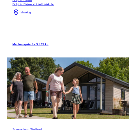
Dolphin Rejser
Dolphin Rejser - Hotel Højskole
Herning
Medlemspris fra 5.495 kr.
Sommerland Sjælland