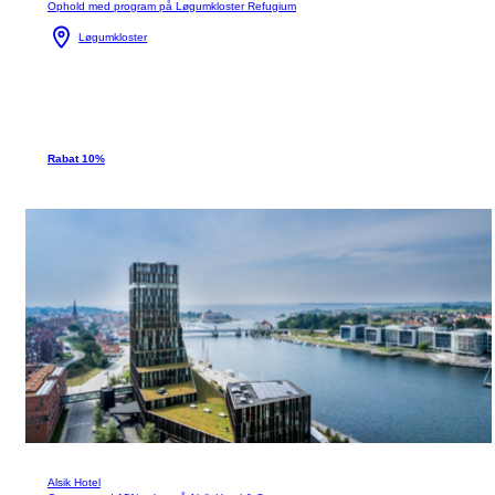
Ophold med program på Løgumkloster Refugium
Løgumkloster
Rabat 10%
Alsik Hotel