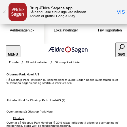
Brug Ældre Sagens app
VIS
Så har du alle tilbud lige ved hånden
App'en er gratis i Google Play
Aeldresagen.dk
Lokalafdelinger
Frivilligportalen
MENU
SØG
Forside
Tilbud & rabatter
Glostrup Park Hotel
Glostrup Park Hotel A/S
På Glostrup Park Hotel kan du som medlem af Ældre Sagen booke overnatning til 20
% rabat på dagens pris og særtilbud i weekenden.
Aktuelle tilbud fra Glostrup Park Hotel A/S (2)
Overnatning på Glostrup Park Hotel
Glostrup
Overnat på Glostrup Park Hotel og få 20% rabat. Inkluderet i prisen er overnatning m/
morgenmad, gratis WiFi og fri udendørsparkering.