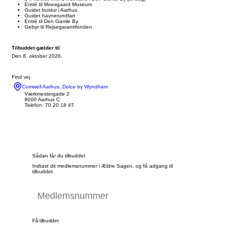
Entré til Moesgaard Museum
Guidet bustur i Aarhus
Guidet havnerundfart
Entré til Den Gamle By
Gebyr til Rejsegarantifonden
Tilbuddet gælder til
Den 8. oktober 2026.
Find vej
Comwell Aarhus, Dolce by Wyndham
Værkmestergade 2
8000 Aarhus C
Telefon: 70 20 18 47
Sådan får du tilbuddet
Indtast dit medlemsnummer i Ældre Sagen, og få adgang til
tilbuddet.
Få tilbuddet