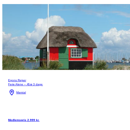
Egons Rejser
Ferie Alene – Ærø 3 dage
Marstal
Medlemspris 2.999 kr.