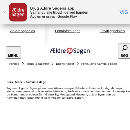
Brug Ældre Sagens app
VIS
Så har du alle tilbud lige ved hånden
App'en er gratis i Google Play
Aeldresagen.dk
Lokalafdelinger
Frivilligportalen
MENU
SØG
Forside
Tilbud & rabatter
Egons Rejser
Ferie Alene Aarhus 3 dage
Ferie Alene - Aarhus 3 dage
Tag med Egons Rejser på en Ferie Alene-busrejse til Aarhus. Turen er for dig, der rejser
alene, men gerne vil opleve kultur, historie og fællesskab sammen med andre. Undervejs ka
du blandt andet opleve Den Gamle By, Moesgaard Museum, guidet byrundtur og
havnerundfart. Spar 499 kr. som medlem af Ældre Sagen.