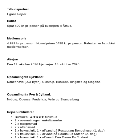
Tilbudspartner
Egons Rejser
Rabat
Spar 499 kr. pr. person på busrejsen til Århus.
Medlemspris
4.999 kr. pr. person. Normalprisen 5498 kr. pr. person. Rabatten er fratrukket
medlemsprisen.
Afrejse
Den 11. oktober 2026 Hjemrejse: 13. oktober 2026.
Opsamling fra Sjælland:
København (DGI-Byen), Glostrup, Roskilde, Ringsted og Slagelse.
Opsamling fra Fyn & Jylland:
Nyborg, Odense, Fredericia, Vejle og Skanderborg
Rejsen inkluderer
Busturen i 4-★★★★ turistbus
2 x overnatninger i enkeltværelse
2 x morgenmad
2 x aftensmad
1 x frokost inkl. 1 x øl/vand på Restaurant Bondehuset (1. dag)
1 x frokost inkl. 1 x øl/vand på Raadhuus Kafeen (2. dag)
1 x frokost inkl. 1 x øl/vand i Den Gamle By (3. dag)