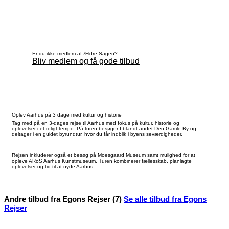
Er du ikke medlem af Ældre Sagen?
Bliv medlem og få gode tilbud
Oplev Aarhus på 3 dage med kultur og historie
Tag med på en 3-dages rejse til Aarhus med fokus på kultur, historie og
oplevelser i et roligt tempo. På turen besøger I blandt andet Den Gamle By og
deltager i en guidet byrundtur, hvor du får indblik i byens seværdigheder.
Rejsen inkluderer også et besøg på Moesgaard Museum samt mulighed for at
opleve ARoS Aarhus Kunstmuseum. Turen kombinerer fællesskab, planlagte
oplevelser og tid til at nyde Aarhus.
Andre tilbud fra Egons Rejser (7)
Se alle tilbud fra Egons
Rejser