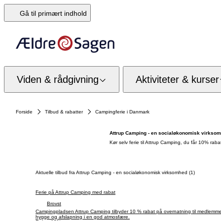
Gå til primært indhold
Viden & rådgivning
Aktiviteter & kurser
Forside
Tilbud & rabatter
Campingferie i Danmark
Attrup Camping - en socialøkonomisk virkso
Kør selv ferie til Attrup Camping, du får 10% ra
Aktuelle tilbud fra Attrup Camping - en socialøkonomisk virksomhed (1)
Ferie på Attrup Camping med rabat
Brovst
Campingpladsen Attrup Camping tilbyder 10 % rabat på overnatning til medlemmer 
hygge og afslapning i en god atmosfære.