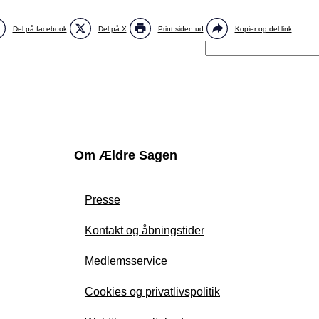
Del på facebook
Del på X
Print siden ud
Kopier og del link
Om Ældre Sagen
Presse
Kontakt og åbningstider
Medlemsservice
Cookies og privatlivspolitik