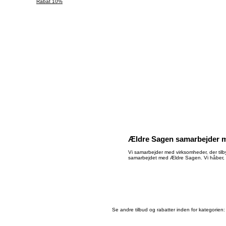
Rabat 10%
Ældre Sagen samarbejder m
Vi samarbejder med virksomheder, der tilby
samarbejdet med Ældre Sagen. Vi håber, 
Se andre tilbud og rabatter inden for kategorien