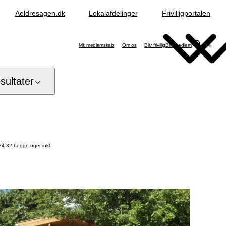
Aeldresagen.dk
Lokalafdelinger
Frivilligportalen
Søg
Mit medlemskab
Om os
Bliv frivillig
Bliv medlem
ultater
24-32 begge uger inkl.