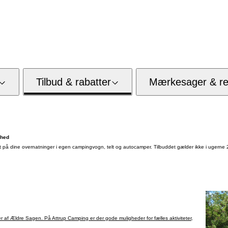
Tilbud & rabatter
Mærkesager & res
mhed
bat på dine overnatninger i egen campingvogn, telt og autocamper. Tilbuddet gælder ikke i ugerne 
af Ældre Sagen. På Attrup Camping er der gode muligheder for fælles aktiviteter,