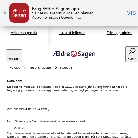
Brug Ældre Sagens app
VIS
Så har du alle tilbud lige ved hånden
App'en er gratis i Google Play
Aeldresagen.dk
Lokalafdelinger
Frivilligportalen
MENU
SØG
Forside
Tilbud & rabatter
Saxo A/S
Saxo.com
Læs og lyt, med Saxo Premium. For blot 111,20 kr.pr.md. får du streaming af lyd og e
bøger og podcasts i Saxos app, samt rabat og fri fragt på bøger på Saxo.com.
Aktuelle tilbud fra Saxo.com (2)
Få 80% rabat på Saxo Premium 20 timer resten af året
Online
Saxo Premium 20 timer samler alt det bedste ved bøger ét sted–uanset om du læser,
lytter eller køber dine bøger online, så har de bogen til dig. Få 80% rabat resten af året