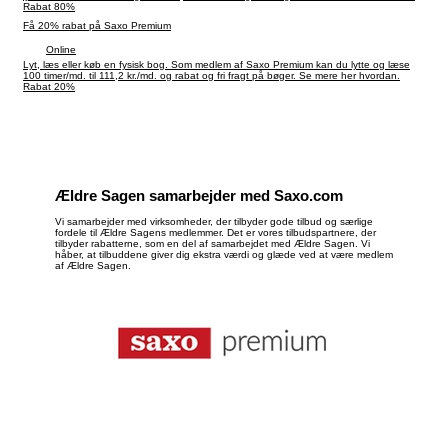
på Saxo premium 20 timer.
Rabat 80%
Få 20% rabat på Saxo Premium
Online
Lyt, læs eller køb en fysisk bog. Som medlem af Saxo Premium kan du lytte og læse
100 timer/md. til 111,2 kr./md. og rabat og fri fragt på bøger. Se mere her hvordan.
Rabat 20%
Ældre Sagen samarbejder med Saxo.com
Vi samarbejder med virksomheder, der tilbyder gode tilbud og særlige
fordele til Ældre Sagens medlemmer. Det er vores tilbudspartnere, der
tilbyder rabatterne, som en del af samarbejdet med Ældre Sagen. Vi
håber, at tilbuddene giver dig ekstra værdi og glæde ved at være medlem
af Ældre Sagen.