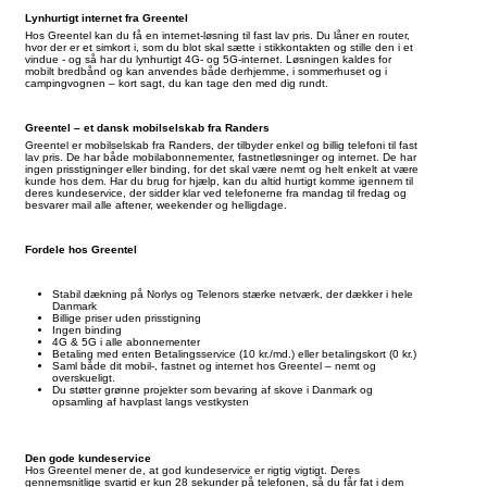
Lynhurtigt internet fra Greentel
Hos Greentel kan du få en internet-løsning til fast lav pris. Du låner en router,
hvor der er et simkort i, som du blot skal sætte i stikkontakten og stille den i et
vindue - og så har du lynhurtigt 4G- og 5G-internet. Løsningen kaldes for
mobilt bredbånd og kan anvendes både derhjemme, i sommerhuset og i
campingvognen – kort sagt, du kan tage den med dig rundt.
Greentel – et dansk mobilselskab fra Randers
Greentel er mobilselskab fra Randers, der tilbyder enkel og billig telefoni til fast
lav pris. De har både mobilabonnementer, fastnetløsninger og internet. De har
ingen prisstigninger eller binding, for det skal være nemt og helt enkelt at være
kunde hos dem. Har du brug for hjælp, kan du altid hurtigt komme igennem til
deres kundeservice, der sidder klar ved telefonerne fra mandag til fredag og
besvarer mail alle aftener, weekender og helligdage.
Fordele hos Greentel
Stabil dækning på Norlys og Telenors stærke netværk, der dækker i hele
Danmark
Billige priser uden prisstigning
Ingen binding
4G & 5G i alle abonnementer
Betaling med enten Betalingsservice (10 kr./md.) eller betalingskort (0 kr.)
Saml både dit mobil-, fastnet og internet hos Greentel – nemt og
overskueligt.
Du støtter grønne projekter som bevaring af skove i Danmark og
opsamling af havplast langs vestkysten
Den gode kundeservice
Hos Greentel mener de, at god kundeservice er rigtig vigtigt. Deres
gennemsnitlige svartid er kun 28 sekunder på telefonen, så du får fat i dem