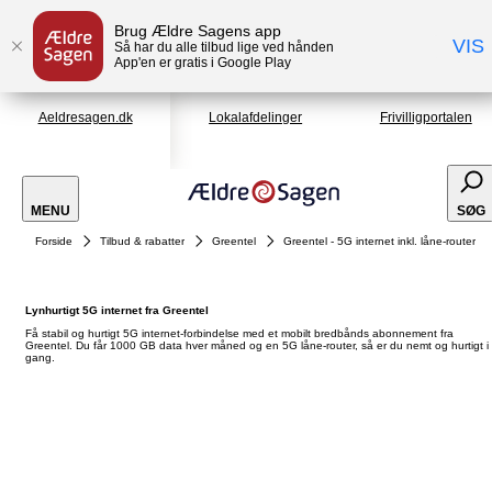
Brug Ældre Sagens app
VIS
Så har du alle tilbud lige ved hånden
App'en er gratis i Google Play
Aeldresagen.dk
Lokalafdelinger
Frivilligportalen
MENU
SØG
Forside
Tilbud & rabatter
Greentel
Greentel - 5G internet inkl. låne-router
Lynhurtigt 5G internet fra Greentel
Få stabil og hurtigt 5G internet-forbindelse med et mobilt bredbånds abonnement fra
Greentel. Du får 1000 GB data hver måned og en 5G låne-router, så er du nemt og hurtigt i
gang.