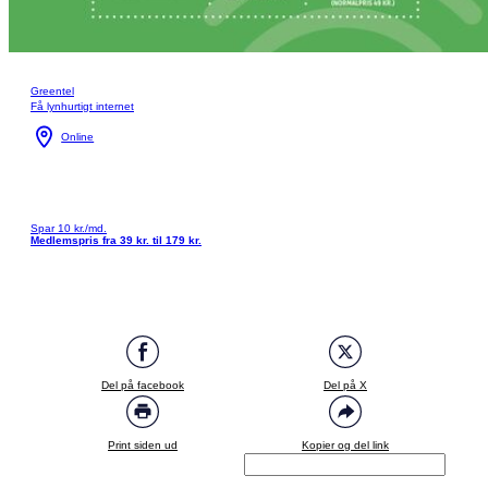
Greentel
Få lynhurtigt internet
Online
Spar 10 kr./md.
Medlemspris fra 39 kr. til 179 kr.
Del på facebook
Del på X
Print siden ud
Kopier og del link