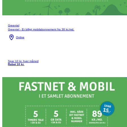
Greentel
Greentel - Et billigt mobilabonnement fra 38 kr./md.
Online
Spar 10 kr. hver måned
Rabat 10 kr.