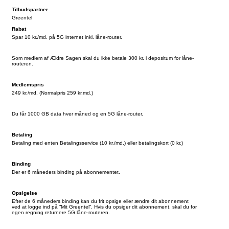
Tilbudspartner
Greentel
Rabat
Spar 10 kr./md. på 5G internet inkl. låne-router.
Som medlem af Ældre Sagen skal du ikke betale 300 kr. i depositum for låne-
routeren.
Medlemspris
249 kr./md. (Normalpris 259 kr.md.)
Du får 1000 GB data hver måned og en 5G låne-router.
Betaling
Betaling med enten Betalingsservice (10 kr./md.) eller betalingskort (0 kr.)
Binding
Der er 6 måneders binding på abonnementet.
Opsigelse
Efter de 6 måneders binding kan du frit opsige eller ændre dit abonnement
ved at logge ind på ”Mit Greentel”. Hvis du opsiger dit abonnement, skal du for
egen regning returnere 5G låne-routeren.