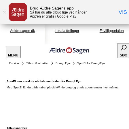
Brug Ældre Sagens app
VIS
Så har du alle tilbud lige ved hånden
App'en er gratis i Google Play
Aeldresagen.dk
Lokalafdelinger
Frivilligportalen
MENU
SØG
Forside
Tilbud & rabatter
Energi Fyn
SpotEl fra EnergiFyn
SpotEl - en attraktiv elaftale med rabat fra Energi Fyn
Med SpotEl får du både rabat på dit kWh-forbrug og gratis abonnement hver måned.
Tilbudspartner