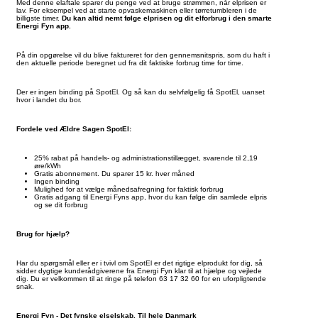
Med denne elaftale sparer du penge ved at bruge strømmen, når elprisen er
lav. For eksempel ved at starte opvaskemaskinen eller tørretumbleren i de
billigste timer.
Du kan altid nemt følge elprisen og dit elforbrug i den smarte
Energi Fyn app.
På din opgørelse vil du blive faktureret for den gennemsnitspris, som du haft i
den aktuelle periode beregnet ud fra dit faktiske forbrug time for time.
Der er ingen binding på SpotEl. Og så kan du selvfølgelig få SpotEl, uanset
hvor i landet du bor.
Fordele ved Ældre Sagen SpotEl:
25% rabat på handels- og administrationstillægget, svarende til 2,19
øre/kWh
Gratis abonnement. Du sparer 15 kr. hver måned
Ingen binding
Mulighed for at vælge månedsafregning for faktisk forbrug
Gratis adgang til Energi Fyns app, hvor du kan følge din samlede elpris
og se dit forbrug
Brug for hjælp?
Har du spørgsmål eller er i tvivl om SpotEl er det rigtige elprodukt for dig, så
sidder dygtige kunderådgiverene fra Energi Fyn klar til at hjælpe og vejlede
dig. Du er velkommen til at ringe på telefon 63 17 32 60 for en uforpligtende
snak.
Energi Fyn - Det fynske elselskab. Til hele Danmark