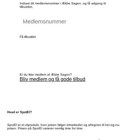
Indtast dit medlemsnummer i Ældre Sagen, og få adgang til
tilbuddet.
Få tilbuddet
Er du ikke medlem af Ældre Sagen?
Bliv medlem og få gode tilbud
Hvad er SpotEl?
SpotEl er et elprodukt, hvor prisen følger elmarkedet og afregnes til her-og-nu-
prisen. Prisen på SpotEl varierer nemlig time for time.