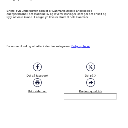
Energi Fyn understøtter, som et af Danmarks ældste andelsejede
energiselskaber, det moderne liv og leverer løsninger, som gør det enkelt og
trygt at være kunde. Energi Fyn leverer strøm til hele Danmark.
Se andre tilbud og rabatter inden for kategorien:
Bolig og have
Del på facebook
Del på X
Print siden ud
Kopier og del link