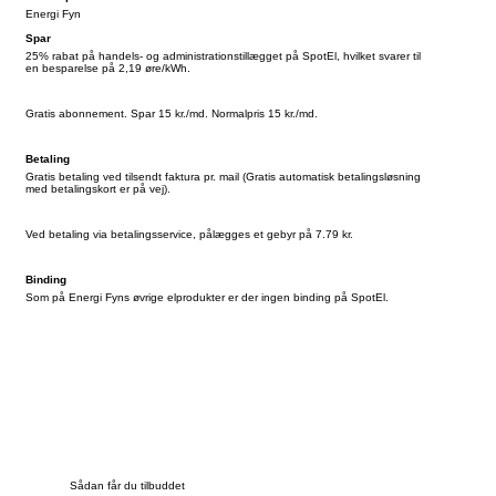
Energi Fyn
Spar
25% rabat på handels- og administrationstillægget på SpotEl, hvilket svarer til
en besparelse på 2,19 øre/kWh.
Gratis abonnement. Spar 15 kr./md. Normalpris 15 kr./md.
Betaling
Gratis betaling ved tilsendt faktura pr. mail (Gratis automatisk betalingsløsning
med betalingskort er på vej).
Ved betaling via betalingsservice, pålægges et gebyr på 7.79 kr.
Binding
Som på Energi Fyns øvrige elprodukter er der ingen binding på SpotEl.
Sådan får du tilbuddet