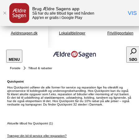
Brug Ældre Sagens app
VIS
Så har du alle tilbud lige ved hånden
App'en er gratis i Google Play
Aeldresagen.dk
Lokalafdelinger
Frivilligportalen
MENU
SØG
Forside
Tilbud & rabatter
Quickpoint
Hos Quickpoint udfører de alle former for service og reparation lige fra olieskift og
airconservice til koblingsskift og undervognsbehandling. Hos Quickpoint kan du også
få klaret akutte opgaver som f.eks. reparation af bilruder eller montering af nyt batteri.
Er det tid til udskiftning af støddæmpere, udstødning, kobling, tandrem og lignende, så
har de også ekspertisen til det. Hos Quickpoint får du 10% rabat på alle priser – også
nedsatte og kampagner. Du finder Quickpoint 32 steder i Danmark.
Aktuelle tilbud fra Quickpoint (1)
Trænger din bil til service eller reparation?