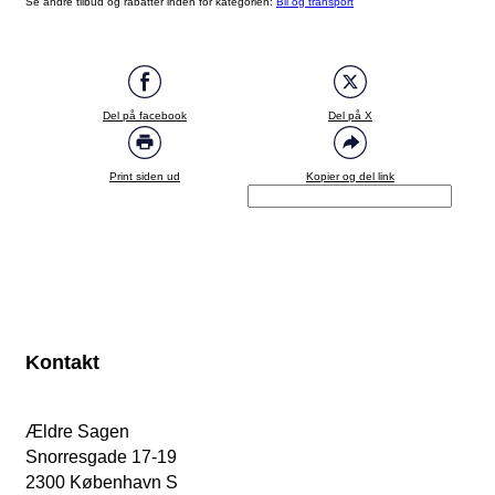
Se andre tilbud og rabatter inden for kategorien:
Bil og transport
Del på facebook
Del på X
Print siden ud
Kopier og del link
Kontakt
Ældre Sagen
Snorresgade 17-19
2300 København S