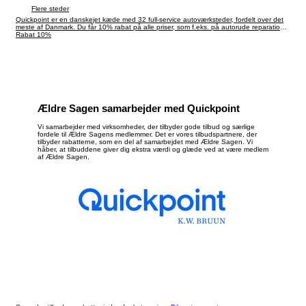
Flere steder
Quickpoint er en danskejet kæde med 32 full-service autoværksteder, fordelt over det
meste af Danmark. Du får 10% rabat på alle priser, som f.eks. på autorude reparation
eller montering af nyt batteri.
Rabat 10%
Ældre Sagen samarbejder med Quickpoint
Vi samarbejder med virksomheder, der tilbyder gode tilbud og særlige
fordele til Ældre Sagens medlemmer. Det er vores tilbudspartnere, der
tilbyder rabatterne, som en del af samarbejdet med Ældre Sagen. Vi
håber, at tilbuddene giver dig ekstra værdi og glæde ved at være medlem
af Ældre Sagen.