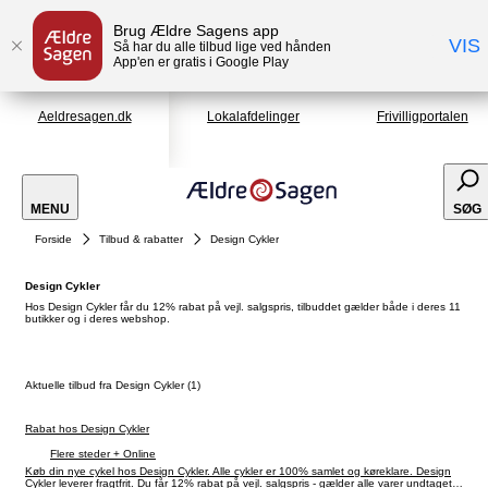
Brug Ældre Sagens app
VIS
Så har du alle tilbud lige ved hånden
App'en er gratis i Google Play
Aeldresagen.dk
Lokalafdelinger
Frivilligportalen
MENU
SØG
Forside
Tilbud & rabatter
Design Cykler
Design Cykler
Hos Design Cykler får du 12% rabat på vejl. salgspris, tilbuddet gælder både i deres 11
butikker og i deres webshop.
Aktuelle tilbud fra Design Cykler (1)
Rabat hos Design Cykler
Flere steder + Online
Køb din nye cykel hos Design Cykler. Alle cykler er 100% samlet og køreklare. Design
Cykler leverer fragtfrit. Du får 12% rabat på vejl. salgspris - gælder alle varer undtaget