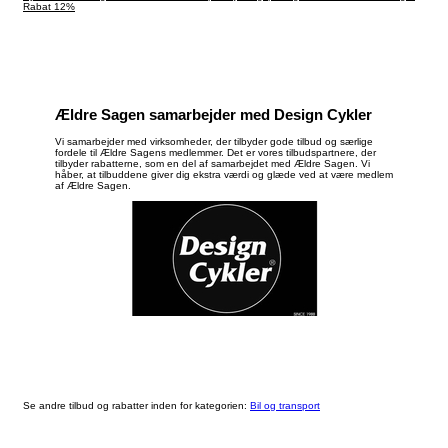
service og reparationsaftaler, Cargobikes samt tilbehør til cargobikes.
Rabat 12%
Ældre Sagen samarbejder med Design Cykler
Vi samarbejder med virksomheder, der tilbyder gode tilbud og særlige
fordele til Ældre Sagens medlemmer. Det er vores tilbudspartnere, der
tilbyder rabatterne, som en del af samarbejdet med Ældre Sagen. Vi
håber, at tilbuddene giver dig ekstra værdi og glæde ved at være medlem
af Ældre Sagen.
Se andre tilbud og rabatter inden for kategorien:
Bil og transport