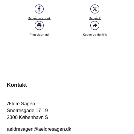
Del på facebook
Del på X
Print siden ud
Kopier og del link
Kontakt
Ældre Sagen
Snorresgade 17-19
2300 København S
aeldresagen@aeldresagen.dk