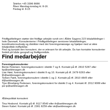
Telefon +45 3396 8686
Åben Mandag-torsdag kl. 8-16.
Fredag kl. 8-15
Frivilligafdelingen støtter det frivillige arbejde rundt om i Ældre Sagens 215 lokalafdelinger i
hele Danmark. Konsulenterne i Frivilligafdelingen servicerer lokalafdelinger,
koordinationsudvalg og distrikter med det foreningsmæssige og hjælper med at sikre
lokalpolitisk indflydelse.
Find og kontakt den konsulent, der er relevant for dit arbejde. Du kan kontakte konsulenter
fordelt på både geografi og frivilligområde.
Find medarbejder
Foreningskonsulenter
Bente Petersen, foreningskonsulent i distrikt 7 og 8. Kontakt på tlf. 2810 5287 eller
bp@aeldresagen.dk
Lise Høst, foreningskonsulent i distrikt 9 og 10. Kontakt på tlf. 2479 6263 eller
lih@aeldresagen.dk
Torben Færk, foreningskonsulent i distrikt 1 og 2. Kontakt på tlf. 2810 4845 eller
tf@aeldresagen.dk
Tine Ørnebjerg Pedersen, foreningskonsulent for distrikt 3 og 4. Kontakt tlf. 2012 9089 eller
på tp@aeldresagen.dk
Ældrepolitisk konsulent
Tina Hosbond. Kontakt på tlf. 9117 8540 eller th@aeldresagen.dk
Steen Kabel. Kontakt på tlf. 2381 8259 eller sk@aeldresagen.dk