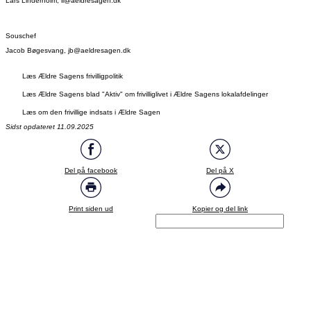
Lars Linderholm, ll@aeldresagen.dk
Souschef
Jacob Bøgesvang, jb@aeldresagen.dk
Læs Ældre Sagens frivilligpolitik
Læs Ældre Sagens blad "Aktiv" om frivilliglivet i Ældre Sagens lokalafdelinger
Læs om den frivillige indsats i Ældre Sagen
Sidst opdateret 11.09.2025
Del på facebook
Del på X
Print siden ud
Kopier og del link