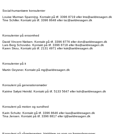
Social-humanitære konsulenter
Louise Murman Spanning. Kontakt på tlf. 3396 8719 eller lms@aeldresagen.dk
Tine Schiller. Kontakt på tlf. 3396 8648 eller tsc@aeldresagen.dk
Konsulenter på ensomhed
David Vincent Nielsen. Kontakt på tlf. 3396 8776 eller dvn@aeldresagen.dk
Lars Berg Schovsbo. Kontakt på tlf. 3396 8718 eller lbs@aeldresagen.dk
Karen Skou, Kontakt på tlf. 2131 4971 eller ksk@aeldresagen.dk
Konsulenter på it
Martin Geysner. Kontakt på mg@aeldresagen.dk
Konsulent på generationsmøder
Katrine Sølyst Heinild. Kontakt på tlf. 5133 5647 eller ksh@aeldresagen.dk
Konsulent på motion og sundhed
Karin Schultz. Kontakt på tlf. 3396 8646 eller kas@aeldresagen.dk
Tina Jensen. Kontakt på tlf. 3396 8817 eller tj@aeldresagen.dk
Konsulent på vågetjenesten, bisiddere og sorg og livsmodsgrupper