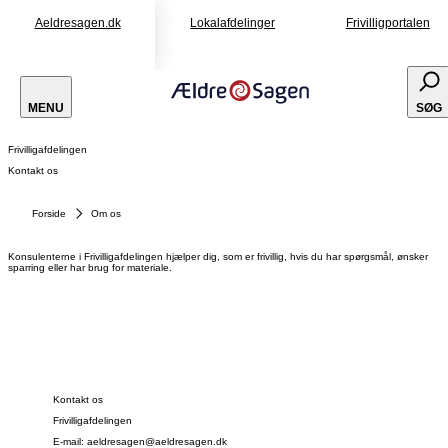
Aeldresagen.dk
Lokalafdelinger
Frivilligportalen
MENU
SØG
Frivilligafdelingen
Kontakt os
Forside
Om os
Konsulenterne i Frivilligafdelingen hjælper dig, som er frivillig, hvis du har spørgsmål, ønsker
sparring eller har brug for materiale.
Kontakt os
Frivilligafdelingen
E-mail: aeldresagen@aeldresagen.dk