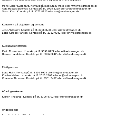
Mette Møller Kvisgaard. Kontakt på mobil 2130 9546 eller mmk@aeldresagen.dk
Asta Rubæk Eidemak. Kontakt på tlf. 2028 3255 eller are@aeldresagen.dk
Sarah Katz. Kontakt på tlf. 3577 8120 eller sak@aeldresagen.dk
Konsulent på plejehjem og demens
Jette Abildskov. Kontakt på tlf. 3396 8738 eller ja@aeldresagen.dk
Lotte Kofoed Hansen. Kontakt på tlf. 2332 0352 eller lkh@aeldresagen.dk
Kursusadministration
Karin Rosenquist. Kontakt på tlf. 3396 8727 eller kr@aeldresagen.dk
Desiree Lundsteen. Kontakt på tlf. 3396 8642 eller dl@aeldresagen.dk
Frivilligservice
Lotte Holm. Kontakt på tlf. 3396 8658 eller lho@aeldresagen.dk
Kristian Nielsen. Kontakt på tlf. 2020 2803 eller kn@aeldresagen.dk
Charlotte Thomsen. Kontakt på tlf. 2381 2412 eller ct@aeldresagen.dk
Afdelingssekretær
Kirsten Thustrup. Kontakt på tlf. 3396 8702 eller kt@aeldresagen.dk
Underdirektør