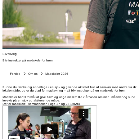
Bliv frivillig
Bliv instruktør på madskole for børn
Forside
Om os
Madskoler 2026
Kunne du tænke dig at deltage i en sjov og givende aktivitet fuld af samvær med andre fra dit
lokalområde, og er du glad for madlavning – så bliv instruktør på en madskole for børn.
Madskoler har til formål at give børn og unge mellem 8-12 år viden om mad, måltider og sund
levevis på en sjov og aktiverende måde.
Der er madskole i sommerferien i uge 27 og 28 (2026).