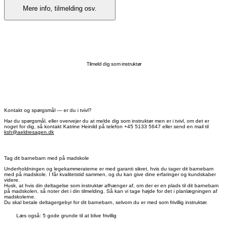
Mere info, tilmelding osv.
Tilmeld dig som instruktør
Kontakt og spørgsmål — er du i tvivl?
Har du spørgsmål, eller overvejer du at melde dig som instruktør men er i tvivl, om det er
noget for dig, så kontakt Katrine Heinild på telefon +45 5133 5647 eller send en mail til
ksh@aeldresagen.dk
Tag dit barnebarn med på madskole
Underholdningen og legekammeraterne er med garanti sikret, hvis du tager dit barnebarn
med på madskole. I får kvalitetstid sammen, og du kan give dine erfaringer og kundskaber
videre.
Husk, at hvis din deltagelse som instruktør afhænger af, om der er en plads til dit barnebarn
på madskolen, så noter det i din tilmelding. Så kan vi tage højde for det i planlægningen af
madskolerne.
Du skal betale deltagergebyr for dit barnebarn, selvom du er med som frivillig instruktør.
Læs også: 5 gode grunde til at blive frivillig