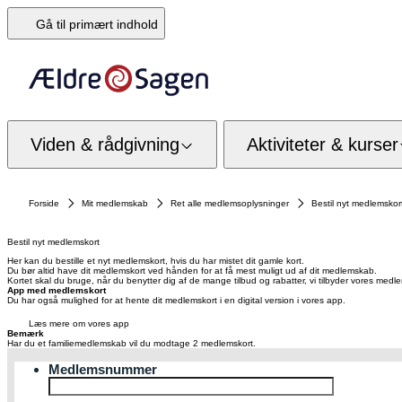
Gå til primært indhold
Viden & rådgivning
Aktiviteter & kurser
Forside
Mit medlemskab
Ret alle medlemsoplysninger
Bestil nyt medlemskor
Bestil nyt medlemskort
Her kan du bestille et nyt medlemskort, hvis du har mistet dit gamle kort.
Du bør altid have dit medlemskort ved hånden for at få mest muligt ud af dit medlemskab.
Kortet skal du bruge, når du benytter dig af de mange tilbud og rabatter, vi tilbyder vores med
App med medlemskort
Du har også mulighed for at hente dit medlemskort i en digital version i vores app.
Læs mere om vores app
Bemærk
Har du et familiemedlemskab vil du modtage 2 medlemskort.