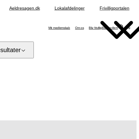
Aeldresagen.dk
Lokalafdelinger
Frivilligportalen
Søg
Mit medlemskab
Om os
Bliv frivillig
Bliv medlem
ultater