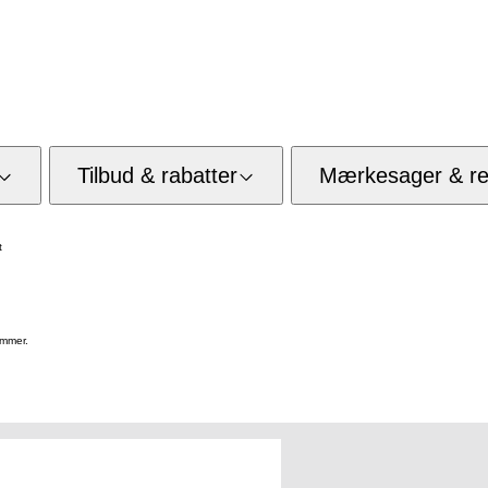
Tilbud & rabatter
Mærkesager & res
t
lemmer.