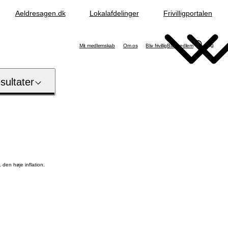
Aeldresagen.dk
Lokalafdelinger
Frivilligportalen
Søg
Mit medlemskab
Om os
Bliv frivillig
Bliv medlem
ultater
 den høje inflation.