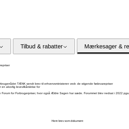
Tilbud & rabatter
Mærkesager & res
repriser
gerrådet TÆNK sendt brev til erhvervsministeren vedr. de stigende fødevarepriser
en alvorlig levevilkårskrise for
vere Forum for Forbrugerpriser, hvor også Ældre Sagen har sæde. Forummet blev nedsat i 2022 pga.
Hent brev som dokument