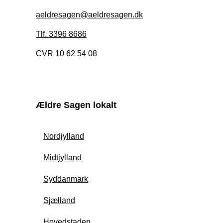
aeldresagen@aeldresagen.dk
Tlf. 3396 8686
CVR 10 62 54 08
Ældre Sagen lokalt
Nordjylland
Midtjylland
Syddanmark
Sjælland
Hovedstaden