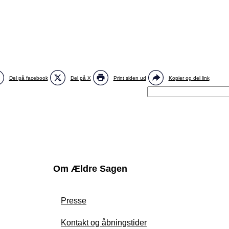
Del på facebook
Del på X
Print siden ud
Kopier og del link
Om Ældre Sagen
Presse
Kontakt og åbningstider