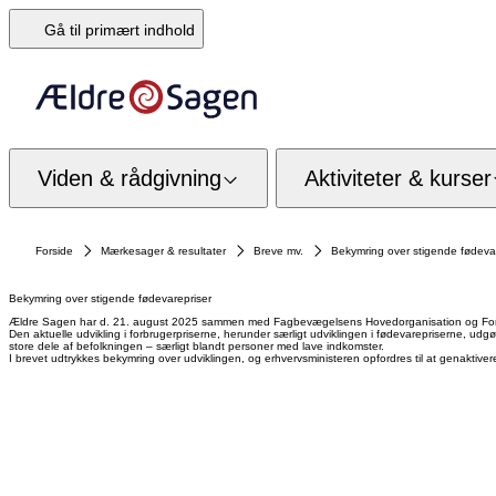
Gå til primært indhold
Viden & rådgivning
Aktiviteter & kurser
Forside
Mærkesager & resultater
Breve mv.
Bekymring over stigende fødeva
Bekymring over stigende fødevarepriser
Ældre Sagen har d. 21. august 2025 sammen med Fagbevægelsens Hovedorganisation og Forbru
Den aktuelle udvikling i forbrugerpriserne, herunder særligt udviklingen i fødevarepriserne, udgør 
store dele af befolkningen – særligt blandt personer med lave indkomster.
I brevet udtrykkes bekymring over udviklingen, og erhvervsministeren opfordres til at genakti