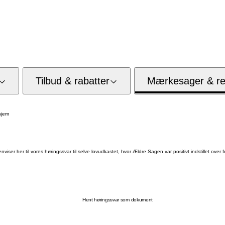
Tilbud & rabatter
Mærkesager & res
hjem
er her til vores høringssvar til selve lovudkastet, hvor Ældre Sagen var positivt indstillet over fo
Hent høringssvar som dokument