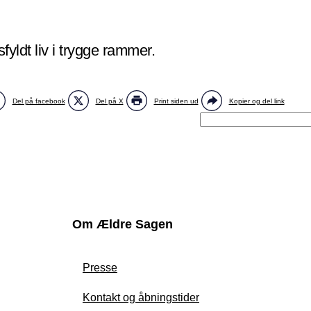
yldt liv i trygge rammer.
Del på facebook
Del på X
Print siden ud
Kopier og del link
Om Ældre Sagen
Presse
Kontakt og åbningstider