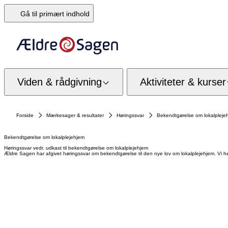
Gå til primært indhold
Viden & rådgivning
Aktiviteter & kurser
Forside
Mærkesager & resultater
Høringssvar
Bekendtgørelse om lokalpleje
Bekendtgørelse om lokalplejehjem
Høringssvar vedr. udkast til bekendtgørelse om lokalplejehjem
Ældre Sagen har afgivet høringssvar om bekendtgørelse til den nye lov om lokalplejehjem. Vi henvis