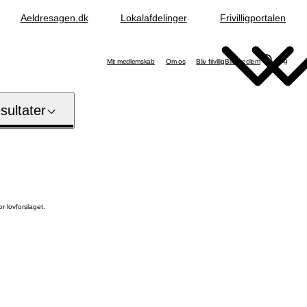
Aeldresagen.dk
Lokalafdelinger
Frivilligportalen
Søg
Mit medlemskab
Om os
Bliv frivillig
Bliv medlem
ultater
r lovforslaget.