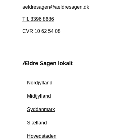
aeldresagen@aeldresagen.dk
Tlf. 3396 8686
CVR 10 62 54 08
Ældre Sagen lokalt
Nordjylland
Midtjylland
Syddanmark
Sjælland
Hovedstaden