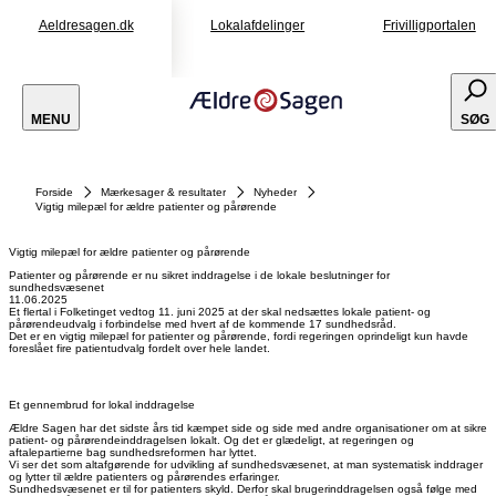
Aeldresagen.dk
Lokalafdelinger
Frivilligportalen
MENU
SØG
Forside
Mærkesager & resultater
Nyheder
Vigtig milepæl for ældre patienter og pårørende
Vigtig milepæl for ældre patienter og pårørende
Patienter og pårørende er nu sikret inddragelse i de lokale beslutninger for
sundhedsvæsenet
11.06.2025
Et flertal i Folketinget vedtog 11. juni 2025 at der skal nedsættes lokale patient- og
pårørendeudvalg i forbindelse med hvert af de kommende 17 sundhedsråd.
Det er en vigtig milepæl for patienter og pårørende, fordi regeringen oprindeligt kun havde
foreslået fire patientudvalg fordelt over hele landet.
Et gennembrud for lokal inddragelse
Ældre Sagen har det sidste års tid kæmpet side og side med andre organisationer om at sikre
patient- og pårørendeinddragelsen lokalt. Og det er glædeligt, at regeringen og
aftalepartierne bag sundhedsreformen har lyttet.
Vi ser det som altafgørende for udvikling af sundhedsvæsenet, at man systematisk inddrager
og lytter til ældre patienters og pårørendes erfaringer.
Sundhedsvæsenet er til for patienters skyld. Derfor skal brugerinddragelsen også følge med