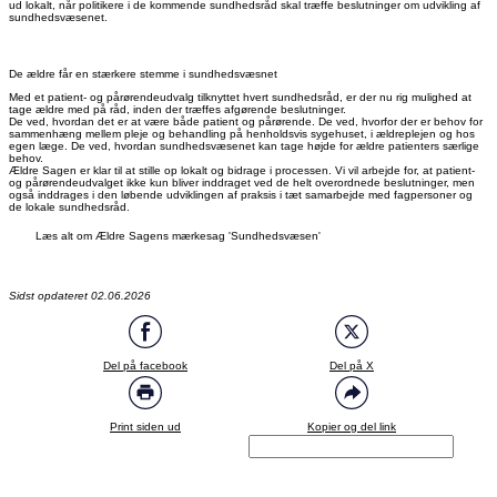
ud lokalt, når politikere i de kommende sundhedsråd skal træffe beslutninger om udvikling af
sundhedsvæsenet.
De ældre får en stærkere stemme i sundhedsvæsnet
Med et patient- og pårørendeudvalg tilknyttet hvert sundhedsråd, er der nu rig mulighed at
tage ældre med på råd, inden der træffes afgørende beslutninger.
De ved, hvordan det er at være både patient og pårørende. De ved, hvorfor der er behov for
sammenhæng mellem pleje og behandling på henholdsvis sygehuset, i ældreplejen og hos
egen læge. De ved, hvordan sundhedsvæsenet kan tage højde for ældre patienters særlige
behov.
Ældre Sagen er klar til at stille op lokalt og bidrage i processen. Vi vil arbejde for, at patient-
og pårørendeudvalget ikke kun bliver inddraget ved de helt overordnede beslutninger, men
også inddrages i den løbende udviklingen af praksis i tæt samarbejde med fagpersoner og
de lokale sundhedsråd.
Læs alt om Ældre Sagens mærkesag 'Sundhedsvæsen'
Sidst opdateret 02.06.2026
Del på facebook
Del på X
Print siden ud
Kopier og del link