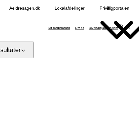
Aeldresagen.dk
Lokalafdelinger
Frivilligportalen
Søg
Mit medlemskab
Om os
Bliv frivillig
Bliv medlem
ultater