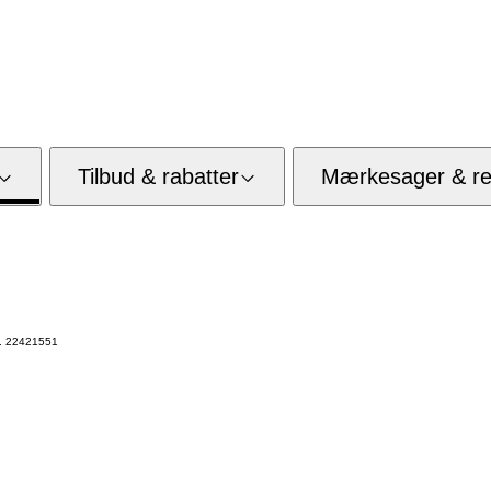
Tilbud & rabatter
Mærkesager & res
f. 22421551