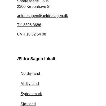
Snorresgade 17-19
2300 København S
aeldresagen@aeldresagen.dk
Tlf. 3396 8686
CVR 10 62 54 08
Ældre Sagen lokalt
Nordjylland
Midtjylland
Syddanmark
Sjælland