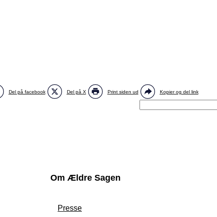
Del på facebook
Del på X
Print siden ud
Kopier og del link
Om Ældre Sagen
Presse