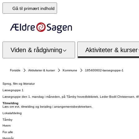
Gå til primært indhold
Viden & rådgivning
Aktiviteter & kurser
Forside
Aktiviteter & kurser
Kommune
185400602-laesegruppe-1
Sprog, film og litteratur
Læsegruppe 1
Læsegruppe den 1. mandag i måneden, på Tårnby hovedbibliotek. Leder Bodil Christensen. tl
Tilmelding
Læs om evt. tilmelding og betaling i arrangementsbeskrivelsen.
Lokalafdeling
Tårnby
Hvem
For alle
Hvornår