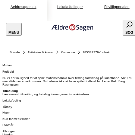
Aeldresagen.dk
Lokalafdelinger
Frivilligportalen
MENU
SØG
Forside
Aktiviteter & kurser
Kommune
185387279-fodbold
Motion
Fodbold
Nu er der mulighed for at spille motionsfodbold hver tirsdag formiddag på kunstbane. Alle +60
mænd/damer er velkommen. Du behøve ikke at have spillet fodbold før. Leder Keld Berg
Rasmussen.
Tilmelding
Læs om evt. tilmelding og betaling i arrangementsbeskrivelsen.
Lokalafdeling
Tårnby
Hvem
Kun for medlemmer
Hvornår
Alle uger
Ugedag: