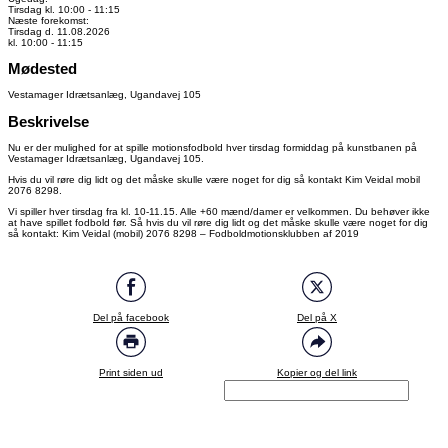
Tirsdag kl. 10:00 - 11:15
Næste forekomst:
Tirsdag d. 11.08.2026
kl. 10:00 - 11:15
Mødested
Vestamager Idrætsanlæg, Ugandavej 105
Beskrivelse
Nu er der mulighed for at spille motionsfodbold hver tirsdag formiddag på kunstbanen på
Vestamager Idrætsanlæg, Ugandavej 105.
Hvis du vil røre dig lidt og det måske skulle være noget for dig så kontakt Kim Veidal mobil
2076 8298.
Vi spiller hver tirsdag fra kl. 10-11.15. Alle +60 mænd/damer er velkommen. Du behøver ikke
at have spillet fodbold før. Så hvis du vil røre dig lidt og det måske skulle være noget for dig
så kontakt: Kim Veidal (mobil) 2076 8298 – Fodboldmotionsklubben af 2019
Del på facebook
Del på X
Print siden ud
Kopier og del link