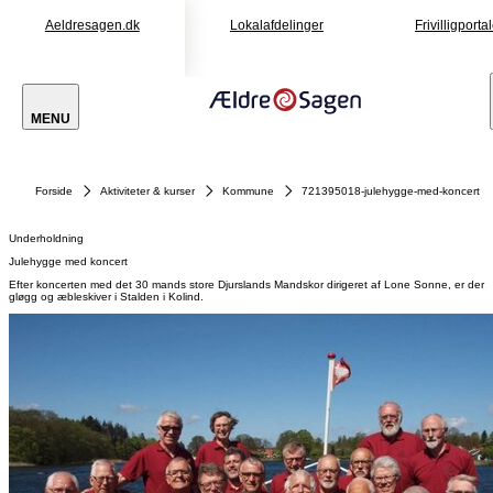
Aeldresagen.dk
Lokalafdelinger
Frivilligporta
MENU
Forside
Aktiviteter & kurser
Kommune
721395018-julehygge-med-koncert
Underholdning
Julehygge med koncert
Efter koncerten med det 30 mands store Djurslands Mandskor dirigeret af Lone Sonne, er der
gløgg og æbleskiver i Stalden i Kolind.