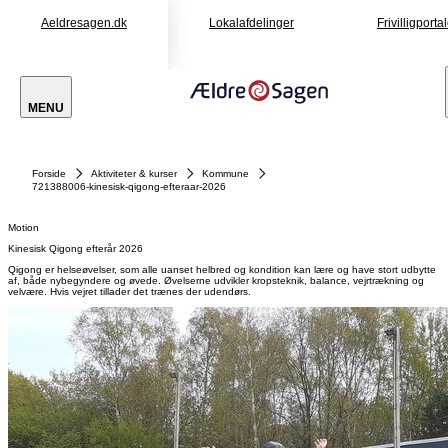
Aeldresagen.dk
Lokalafdelinger
Frivilligporta
MENU
Forside
Aktiviteter & kurser
Kommune
721388006-kinesisk-qigong-efteraar-2026
Motion
Kinesisk Qigong efterår 2026
Qigong er helseøvelser, som alle uanset helbred og kondition kan lære og have stort udbytte
af, både nybegyndere og øvede. Øvelserne udvikler kropsteknik, balance, vejrtrækning og
velvære. Hvis vejret tillader det trænes der udendørs.