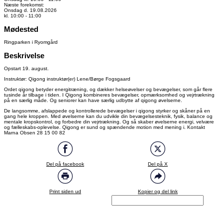
Næste forekomst:
Onsdag d. 19.08.2026
kl. 10:00 - 11:00
Mødested
Ringparken i Ryomgård
Beskrivelse
Opstart 19. august.
Instruktør: Qigong instruktør(er) Lene/Børge Fogsgaard
Ordet qigong betyder energitræning, og dækker helseøvelser og bevægelser, som går flere
tusinde år tilbage i tiden. I Qigong kombineres bevægelser, opmærksomhed og vejrtrækning
på en særlig måde. Og seniorer kan have særlig udbytte af qigong øvelserne.
De langsomme, afslappede og kontrollerede bevægelser i qigong styrker og skåner på en
gang hele kroppen. Med øvelserne kan du udvikle din bevægelsesteknik, fysik, balance og
mentale kropskontrol, og forbedre din vejrtrækning. Og så skaber øvelserne energi, velvære
og fælleskabs-oplevelse. Qigong er sund og spændende motion med mening i. Kontakt
Marna Obsen 28 15 00 82
Del på facebook
Del på X
Print siden ud
Kopier og del link