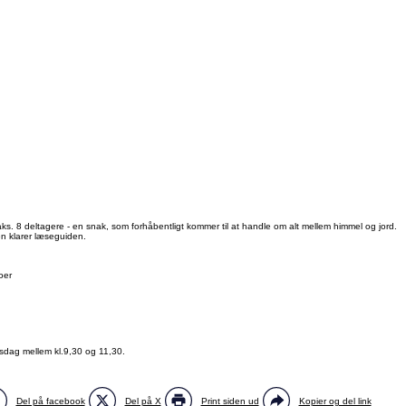
s. 8 deltagere - en snak, som forhåbentligt kommer til at handle om alt mellem himmel og jord.
en klarer læseguiden.
oer
sdag mellem kl.9,30 og 11,30.
Del på facebook
Del på X
Print siden ud
Kopier og del link