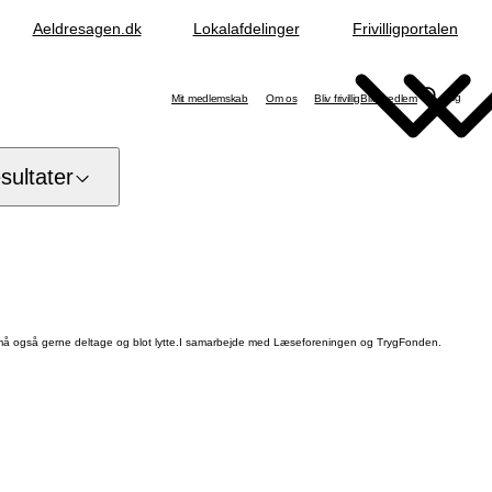
Aeldresagen.dk
Lokalafdelinger
Frivilligportalen
Søg
Mit medlemskab
Om os
Bliv frivillig
Bliv medlem
ultater
. Du må også gerne deltage og blot lytte.I samarbejde med Læseforeningen og TrygFonden.