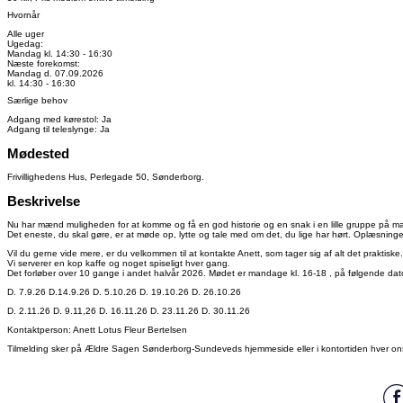
Hvornår
Alle uger
Ugedag:
Mandag kl. 14:30 - 16:30
Næste forekomst:
Mandag d. 07.09.2026
kl. 14:30 - 16:30
Særlige behov
Adgang med kørestol: Ja
Adgang til teleslynge: Ja
Mødested
Frivillighedens Hus, Perlegade 50, Sønderborg.
Beskrivelse
Nu har mænd muligheden for at komme og få en god historie og en snak i en lille gruppe på mak
Det eneste, du skal gøre, er at møde op, lytte og tale med om det, du lige har hørt. Oplæsning
Vil du gerne vide mere, er du velkommen til at kontakte Anett, som tager sig af alt det praktiske.
Vi serverer en kop kaffe og noget spiseligt hver gang.
Det forløber over 10 gange i andet halvår 2026. Mødet er mandage
kl. 16-18
, på følgende dat
D. 7.9.26 D.14.9.26 D.
5.10.26
D.
19.10.26
D.
26.10.26
D.
2.11.26
D. 9.11,26 D.
16.11.26
D.
23.11.26
D.
30.11.26
Kontaktperson:
Anett Lotus Fleur Bertelsen
Tilmelding sker på Ældre Sagen Sønderborg-Sundeveds hjemmeside eller i kontortiden hver on