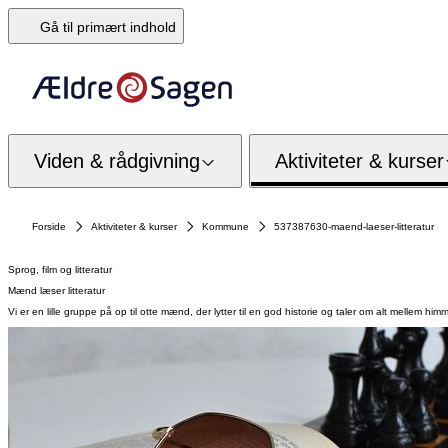
Gå til primært indhold
Viden & rådgivning
Aktiviteter & kurser
Forside
Aktiviteter & kurser
Kommune
537387630-maend-laeser-litteratur
Sprog, film og litteratur
Mænd læser litteratur
Vi er en lille gruppe på op til otte mænd, der lytter til en god historie og taler om alt mell