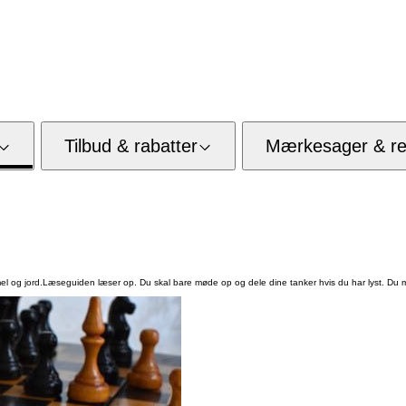
Tilbud & rabatter
Mærkesager & res
em himmel og jord.Læseguiden læser op. Du skal bare møde op og dele dine tanker hvis du har lyst