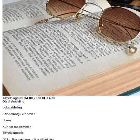
Tilmeldingsfrist
04.09.2026 kl. 14.30
Gå til tilmelding
Lokalafdeling
Sønderborg-Sundeved
Hvem
Kun for medlemmer
Tilmeldingspris
50 kr., Pris medlem online tilmelding