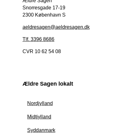
Ældre Sagen
Snorresgade 17-19
2300 København S
aeldresagen@aeldresagen.dk
Tlf. 3396 8686
CVR 10 62 54 08
Ældre Sagen lokalt
Nordjylland
Midtjylland
Syddanmark