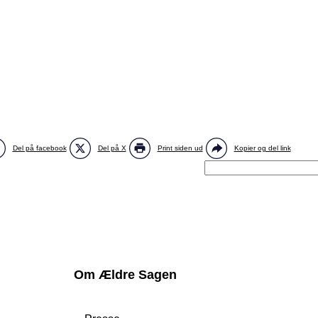
Del på facebook
Del på X
Print siden ud
Kopier og del link
Om Ældre Sagen