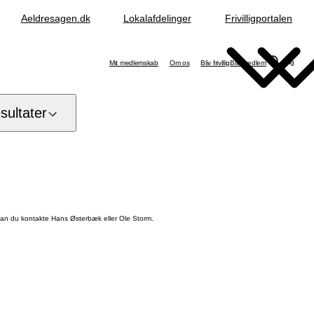
Aeldresagen.dk
Lokalafdelinger
Frivilligportalen
Søg
Mit medlemskab
Om os
Bliv frivillig
Bliv medlem
ultater
 kan du kontakte Hans Østerbæk eller Ole Storm.