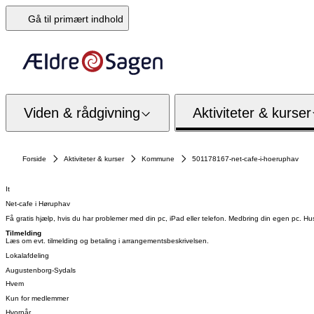
Gå til primært indhold
Viden & rådgivning
Aktiviteter & kurser
Forside
Aktiviteter & kurser
Kommune
501178167-net-cafe-i-hoeruphav
It
Net-cafe i Høruphav
Få gratis hjælp, hvis du har problemer med din pc, iPad eller telefon. Medbring din egen pc. 
Tilmelding
Læs om evt. tilmelding og betaling i arrangementsbeskrivelsen.
Lokalafdeling
Augustenborg-Sydals
Hvem
Kun for medlemmer
Hvornår