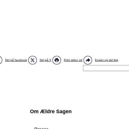
Del på facebook
Del på X
Print siden ud
Kopier og del link
Om Ældre Sagen