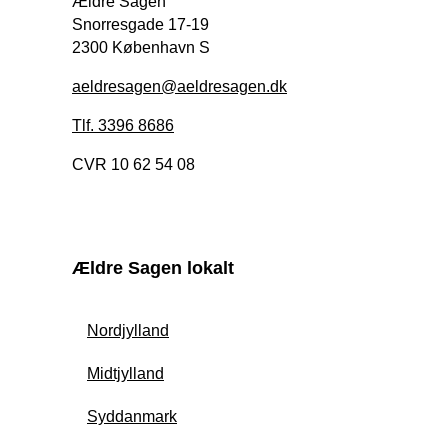
Ældre Sagen
Snorresgade 17-19
2300 København S
aeldresagen@aeldresagen.dk
Tlf. 3396 8686
CVR 10 62 54 08
Ældre Sagen lokalt
Nordjylland
Midtjylland
Syddanmark