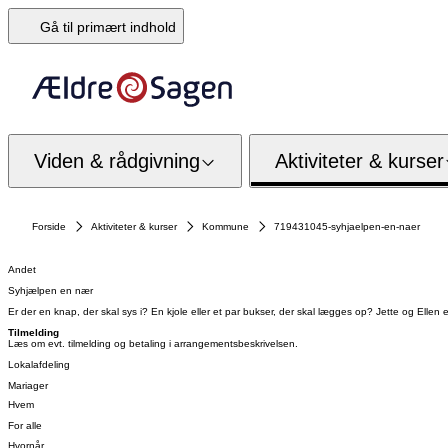
Gå til primært indhold
Viden & rådgivning
Aktiviteter & kurser
Forside
Aktiviteter & kurser
Kommune
719431045-syhjaelpen-en-naer
Andet
Syhjælpen en nær
Er der en knap, der skal sys i? En kjole eller et par bukser, der skal lægges op? Jette og Ellen er 
Tilmelding
Læs om evt. tilmelding og betaling i arrangementsbeskrivelsen.
Lokalafdeling
Mariager
Hvem
For alle
Hvornår