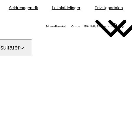
Aeldresagen.dk
Lokalafdelinger
Frivilligportalen
Søg
Mit medlemskab
Om os
Bliv frivillig
Bliv medlem
ultater