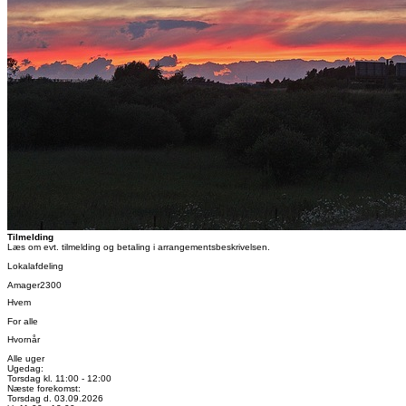
Tilmelding
Læs om evt. tilmelding og betaling i arrangementsbeskrivelsen.
Lokalafdeling
Amager2300
Hvem
For alle
Hvornår
Alle uger
Ugedag:
Torsdag kl. 11:00 - 12:00
Næste forekomst:
Torsdag d. 03.09.2026