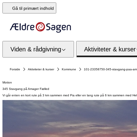
Gå til primært indhold
Viden & rådgivning
Aktiviteter & kurser
Forside
Aktiviteter & kurser
Kommune
101-23358750-345-stavgang-paa-ama
Motion
345 Stavgang på Amager Fælled
Vi går enten en kort rute på 3 km sammen med Pia eller en lang rute på 6 km sammen med Hel