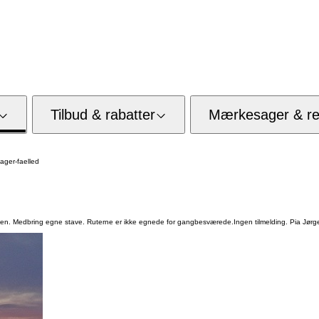
Tilbud & rabatter
Mærkesager & res
ger-faelled
en. Medbring egne stave. Ruterne er ikke egnede for gangbesværede.Ingen tilmelding. Pia Jørg