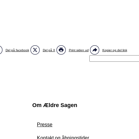
Del på facebook
Del på X
Print siden ud
Kopier og del link
Om Ældre Sagen
Presse
Kontakt og åbningstider