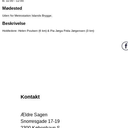
kl. 11:00 - 12:00
Mødested
Uden for Metrostation Islands Brygge.
Beskrivelse
Holdledere: Helen Poulsen (6 km) & Pia Jørga Frida Jørgensen (3 km)
Kontakt
Ældre Sagen
Snorresgade 17-19
2300 København S