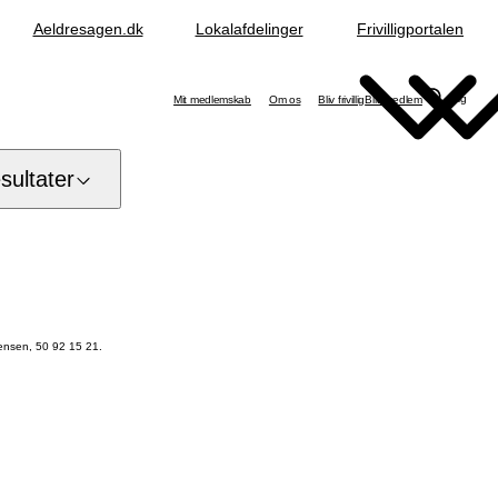
Aeldresagen.dk
Lokalafdelinger
Frivilligportalen
Søg
Mit medlemskab
Om os
Bliv frivillig
Bliv medlem
ultater
ensen, 50 92 15 21.