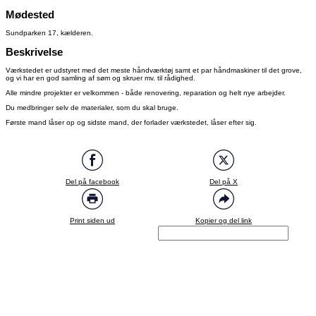
Mødested
Sundparken 17, kælderen.
Beskrivelse
Værkstedet er udstyret med det meste håndværktøj samt et par håndmaskiner til det grove,
og vi har en god samling af søm og skruer mv. til rådighed.
Alle mindre projekter er velkommen - både renovering, reparation og helt nye arbejder.
Du medbringer selv de materialer, som du skal bruge.
Første mand låser op og sidste mand, der forlader værkstedet, låser efter sig.
Del på facebook
Del på X
Print siden ud
Kopier og del link