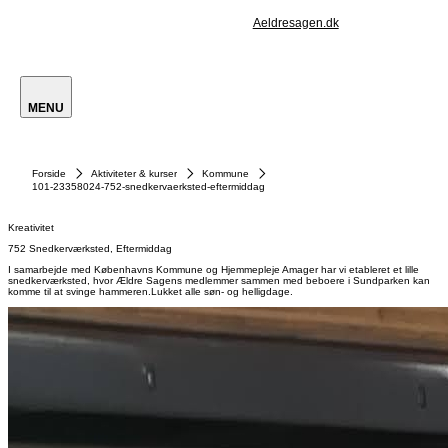
Aeldresagen.dk
MENU
Forside
Aktiviteter & kurser
Kommune
101-23358024-752-snedkervaerksted-eftermiddag
Kreativitet
752 Snedkerværksted, Eftermiddag
I samarbejde med Københavns Kommune og Hjemmepleje Amager har vi etableret et lille
snedkerværksted, hvor Ældre Sagens medlemmer sammen med beboere i Sundparken kan
komme til at svinge hammeren.Lukket alle søn- og helligdage.