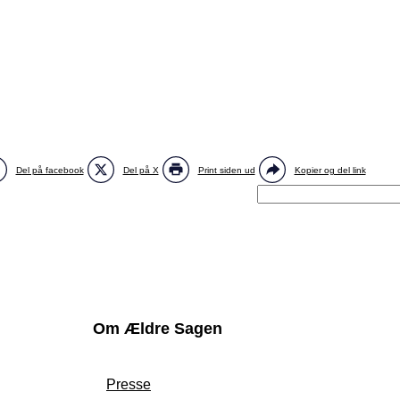
Del på facebook
Del på X
Print siden ud
Kopier og del link
Om Ældre Sagen
Presse