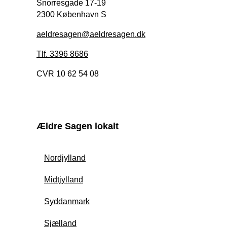
Snorresgade 17-19
2300 København S
aeldresagen@aeldresagen.dk
Tlf. 3396 8686
CVR 10 62 54 08
Ældre Sagen lokalt
Nordjylland
Midtjylland
Syddanmark
Sjælland