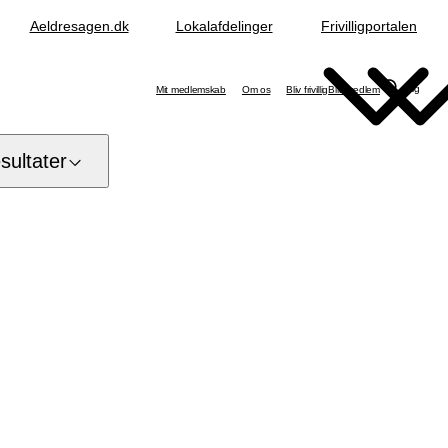
Aeldresagen.dk
Lokalafdelinger
Frivilligportalen
Søg
Mit medlemskab
Om os
Bliv frivillig
Bliv medlem
ultater