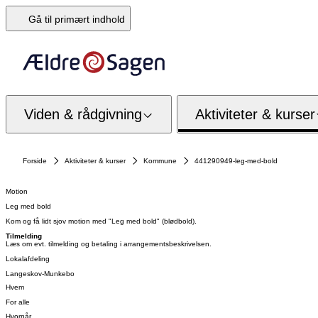
Gå til primært indhold
Viden & rådgivning
Aktiviteter & kurser
Forside
Aktiviteter & kurser
Kommune
441290949-leg-med-bold
Motion
Leg med bold
Kom og få lidt sjov motion med "Leg med bold" (blødbold).
Tilmelding
Læs om evt. tilmelding og betaling i arrangementsbeskrivelsen.
Lokalafdeling
Langeskov-Munkebo
Hvem
For alle
Hvornår