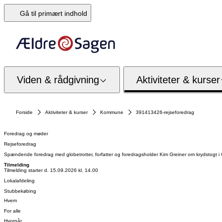
Gå til primært indhold
Viden & rådgivning
Aktiviteter & kurser
Forside
Aktiviteter & kurser
Kommune
391413426-rejseforedrag
Foredrag og møder
Rejseforedrag
Spændende foredrag med globetrotter, forfatter og foredragsholder Kim Greiner om krydstogt i C
Tilmelding
Tilmelding starter d. 15.09.2026 kl. 14.00
Lokalafdeling
Stubbekøbing
Hvem
For alle
Hvornår