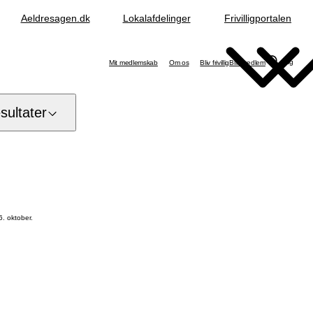
Aeldresagen.dk
Lokalafdelinger
Frivilligportalen
Søg
Mit medlemskab
Om os
Bliv frivillig
Bliv medlem
ultater
6. oktober.