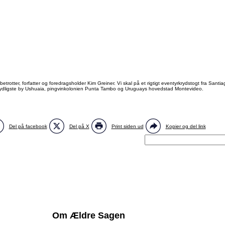
rotter, forfatter og foredragsholder Kim Greiner. Vi skal på et rigtigt eventyrkrydstogt fra Sa
ydligste by Ushuaia, pingvinkolonien Punta Tambo og Uruguays hovedstad Montevideo.
Del på facebook
Del på X
Print siden ud
Kopier og del link
Om Ældre Sagen