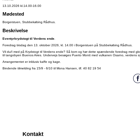
13.10.2026 kl.14.00-16.00
Mødested
Borgerstuen, Stubbekøbing Rådhus.
Beskrivelse
Eventyrkrydstogt til Verdens ende
.
Foredrag tirsdag den 13. oktober 2026, kl. 14.00 i Borgerstuen på Stubbekøbing Rådhus.
Vil du/I med på Krydstogt til Verdens ende? Så kom og hør dette spændende foredrag med globet
til tangobyen Buenos Aires. Undervejs besøges Puerto Montt med vulkanen Osarno, verdens s
Arrangementet er inklusiv kaffe og kage.
Bindende tilmelding fra 15/9 - 6/10 til Mona Hansen, tlf. 40 82 19 54
Kontakt