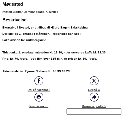
Mødested
Nysted Biograf, Jernbanegade 7, Nysted
Beskrivelse
Ekstrabio i Nysted, er et tilbud til Ældre Sagen Sakskøbing
Der spilles 1. onsdag i måneden, - repertoire kan ses i
Lokalavisen for Guldborgsund.
Tidspunkt: 1. onsdag i måneden kl. 13.30, - der serveres kaffe kl. 13.30
Pris: kr. 70,-/pers, - ved film over 135 min. er prisen kr. 80, -/pers.
Aktivitetsleder: Bjarne Nielsen tlf.: 40 33 43 29
Del på facebook
Del på X
Print siden ud
Kopier og del link