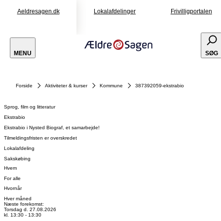
Aeldresagen.dk
Lokalafdelinger
Frivilligportalen
MENU
SØG
Forside
Aktiviteter & kurser
Kommune
387392059-ekstrabio
Sprog, film og litteratur
Ekstrabio
Ekstrabio i Nysted Biograf, et samarbejde!
Tilmeldingsfristen er overskredet
Lokalafdeling
Sakskøbing
Hvem
For alle
Hvornår
Hver måned
Næste forekomst:
Torsdag d. 27.08.2026
kl. 13:30 - 13:30