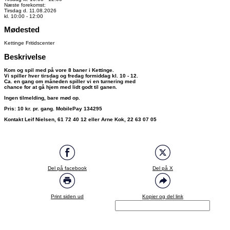
Næste forekomst:
Tirsdag d. 11.08.2026
kl. 10:00 - 12:00
Mødested
Kettinge Fritidscenter
Beskrivelse
Kom og spil med på vore 8 baner i Kettinge.
Vi spiller hver tirsdag og fredag formiddag kl. 10 - 12.
Ca. en gang om måneden spiller vi en turnering med
chance for at gå hjem med lidt godt til ganen.
Ingen tilmelding, bare mød op.
Pris: 10 kr. pr. gang. MobilePay 134295
Kontakt Leif Nielsen, 61 72 40 12 eller Arne Kok, 22 63 07 05
Del på facebook
Del på X
Print siden ud
Kopier og del link