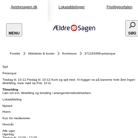
Aeldresagen.dk
Lokalafdelinger
Frivilligportalen
MENU
SØG
Forside
Aktiviteter & kurser
Kommune
371183499-petanque
Spil
Petanque
Tirsdag kl. 10-12.Fredag kl. 10-12.Kom og spil med. Vi hygger os på banerne hele året.Ingen
tilmelding, bare mød op.Pris: 10 kr.
Tilmelding
Læs om evt. tilmelding og betaling i arrangementsbeskrivelsen.
Lokalafdeling
Nysted
Hvem
Kun for medlemmer
Hvornår
Alle uger
Ugedag:
Tirsdag kl. 10:00 - 12:00