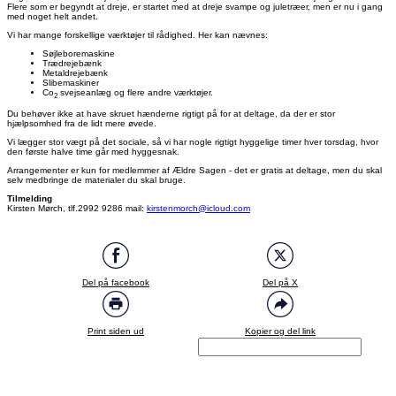
Flere som er begyndt at dreje, er startet med at dreje svampe og juletræer, men er nu i gang
med noget helt andet.
Vi har mange forskellige værktøjer til rådighed. Her kan nævnes:
Søjleboremaskine
Trædrejebænk
Metaldrejebænk
Slibemaskiner
Co
svejseanlæg og flere andre værktøjer.
2
Du behøver ikke at have skruet hænderne rigtigt på for at deltage, da der er stor
hjælpsomhed fra de lidt mere øvede.
Vi lægger stor vægt på det sociale, så vi har nogle rigtigt hyggelige timer hver torsdag, hvor
den første halve time går med hyggesnak.
Arrangementer er kun for medlemmer af Ældre Sagen - det er gratis at deltage, men du skal
selv medbringe de materialer du skal bruge.
Tilmelding
Kirsten Mørch, tlf.2992 9286 mail:
kirstenmorch@icloud.com
Del på facebook
Del på X
Print siden ud
Kopier og del link