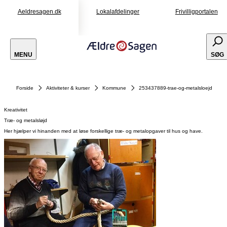
Aeldresagen.dk
Lokalafdelinger
Frivilligportalen
MENU
SØG
Forside
Aktiviteter & kurser
Kommune
253437889-trae-og-metalsloejd
Kreativitet
Træ- og metalsløjd
Her hjælper vi hinanden med at løse forskellige træ- og metalopgaver til hus og have.