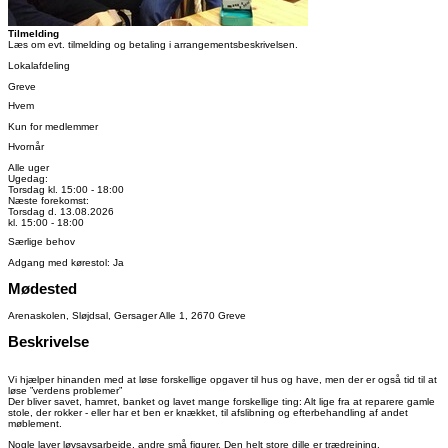
Tilmelding
Læs om evt. tilmelding og betaling i arrangementsbeskrivelsen.
Lokalafdeling
Greve
Hvem
Kun for medlemmer
Hvornår
Alle uger
Ugedag:
Torsdag kl. 15:00 - 18:00
Næste forekomst:
Torsdag d. 13.08.2026
kl. 15:00 - 18:00
Særlige behov
Adgang med kørestol: Ja
Mødested
Arenaskolen, Sløjdsal, Gersager Alle 1, 2670 Greve
Beskrivelse
Vi hjælper hinanden med at løse forskellige opgaver til hus og have, men der er også tid til at
løse ”verdens problemer”
Der bliver savet, hamret, banket og lavet mange forskellige ting: Alt lige fra at reparere gamle
stole, der rokker - eller har et ben er knækket, til afslibning og efterbehandling af andet
møblement.
Nogle laver løvsavsarbejde, andre små figurer. Den helt store dille er trædrejning.