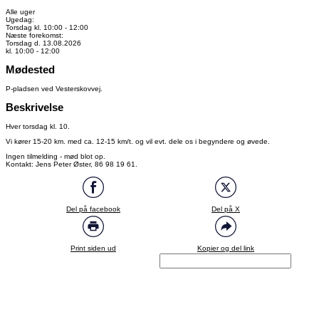
Alle uger
Ugedag:
Torsdag kl. 10:00 - 12:00
Næste forekomst:
Torsdag d. 13.08.2026
kl. 10:00 - 12:00
Mødested
P-pladsen ved Vesterskovvej.
Beskrivelse
Hver torsdag kl. 10.
Vi kører 15-20 km. med ca. 12-15 km/t. og vil evt. dele os i begyndere og øvede.
Ingen tilmelding - mød blot op.
Kontakt: Jens Peter Øster, 86 98 19 61.
Del på facebook
Del på X
Print siden ud
Kopier og del link