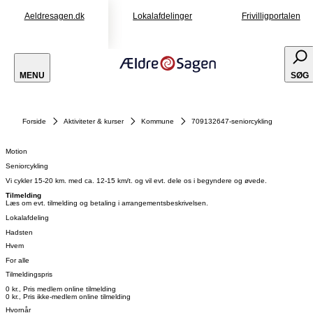
Aeldresagen.dk
Lokalafdelinger
Frivilligportalen
MENU
SØG
Forside
Aktiviteter & kurser
Kommune
709132647-seniorcykling
Motion
Seniorcykling
Vi cykler 15-20 km. med ca. 12-15 km/t. og vil evt. dele os i begyndere og øvede.
Tilmelding
Læs om evt. tilmelding og betaling i arrangementsbeskrivelsen.
Lokalafdeling
Hadsten
Hvem
For alle
Tilmeldingspris
0 kr., Pris medlem online tilmelding
0 kr., Pris ikke-medlem online tilmelding
Hvornår