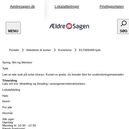
Aeldresagen.dk
Lokalafdelinger
Frivilligportalen
MENU
SØG
Forside
Aktiviteter & kurser
Kommune
817389486-tysk
Sprog, film og litteratur
Tysk
Lær at tale tysk på turist niveau. Kurset er gratis, du betaler blot for undervisningsmaterialer.
Tilmelding
Læs om evt. tilmelding og betaling i arrangementsbeskrivelsen.
Lokalafdeling
Hals
Hvem
For alle
Hvornår
Alle uger
Ugedag:
Mandag kl. 10:30 - 12:30
Næste forekomst: